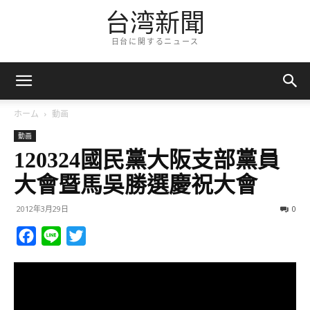
台湾新聞
日台に関するニュース
ホーム
動画
動画
120324國民黨大阪支部黨員
大會暨馬吳勝選慶祝大會
2012年3月29日
0
Facebook
Line
Twitter