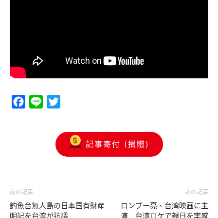
Facebook
Line
Twitter
記事寄付 (捐贈)
前の記事
次の記事
釣魚台無人島の日本国有財産
ロンブー亮、台湾映画に主
明記を台湾が抗議
演 台湾ロケで親日を実感