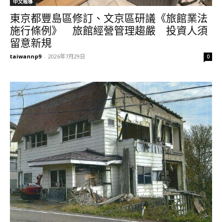
中文報導
東京都豐島區修訂、文京區研議《旅館業法
施行條例》 旅館經營管理趨嚴 投資人須
留意新規
taiwannp9
-
2026年7月29日
0