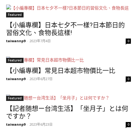
Featured
【小編專欄】日本七夕不一樣?日本節日的
習俗文化、食物長這樣!
taiwannp9
-
2023年7月4日
0
Featured
【小編專欄】常見日本超市物價比一比
taiwannp9
-
2023年6月27日
0
Featured
【記者随想ー台湾生活】「坐月子」とは何
ですか？
taiwannp9
-
2023年6月23日
0