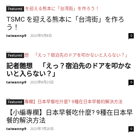
Featured
TSMC を迎える熊本に「台湾街」を作ろ
う！
taiwannp9
-
2023年9月8日
0
Featured
記者随想
「えっ？宿泊先のドアを叩かな
いと入らない？」
taiwannp9
-
2023年8月25日
0
Featured
【小編專欄】日本早餐吃什麼? 9種在日本早
餐的解決方法
taiwannp9
-
2023年7月20日
0