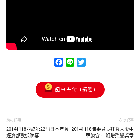
Facebook
Line
Twitter
記事寄付 (捐贈)
前の記事
次の記事
20141118亞總第22屆日本年會
20141118陳委員長拜會大阪中
經濟部歡迎晚宴
華總會、 頒贈榮譽獎章