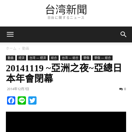
台湾新聞
日台に関するニュース
ホーム
動画
動画
経済
台湾 — 経済
総合
台湾 — 総合
華僑
華僑 — 総合
20141119 ~亞洲之夜~亞總日
本年會閉幕
2014年12月7日
0
Facebook
Line
Twitter