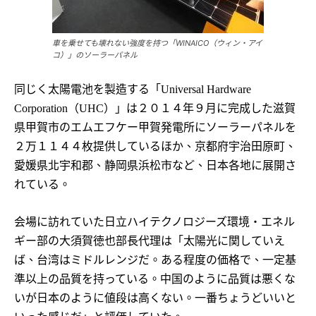
車を乗せても壊れない強度を持つ「WINAICO（ウィン・アイ
コ）」のソーラーパネル
同じく太陽電池を製造する「
Universal Hardware
（
）」は２０１４年９月に完成した滋賀
Corporation
UHC
県甲賀市のエムエフケー甲賀発電所にソーラーパネルを
２万１１４４枚提供しているほか、京都府宇治田原町、
愛媛県北宇和郡、静岡県浜松市など、日本各地に展開さ
れている。
会場に訪れていた日立ハイテクノロジーズ環境・エネル
ギー部の大須賀徳也部長代理は「太陽光に関していえ
ば、台湾はミドルレンジだ。ある程度の価格で、一定基
準以上の品質を持っている。中国のように品質は悪くな
いが日本のように値段は高くない。一番ちょうどいいと