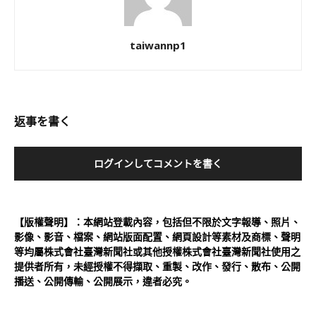
taiwannp1
返事を書く
ログインしてコメントを書く
【版權聲明】：本網站登載內容，包括但不限於文字報導、照片、
影像、影音、檔案、網站版面配置、網頁設計等素材及商標、聲明
等均屬株式會社臺灣新聞社或其他授權株式會社臺灣新聞社使用之
提供者所有，未經授權不得擷取、重製、改作、發行、散布、公開
播送、公開傳輸、公開展示，違者必究。