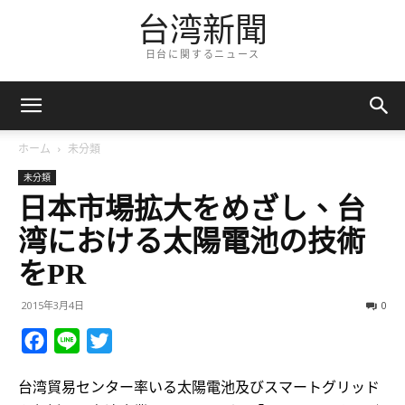
台湾新聞
日台に関するニュース
ホーム
未分類
未分類
日本市場拡大をめざし、台
湾における太陽電池の技術
をPR
2015年3月4日
0
Facebook
Line
Twitter
台湾貿易センター率いる太陽電池及びスマートグリッド