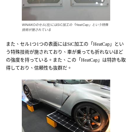
WINAIKOのセル(左)にはSiC加工の「HeatCap」という特殊
技術が施されている
また、セル
つ
つの表面には
加工の「
」とい
1
1
SiC
HeatCap
う特殊技術が施されており、車が乗っても折れないほど
の強度を持っている。
また、この「
」は特許も取
HeatCap
得しており、信頼性も抜群だ。