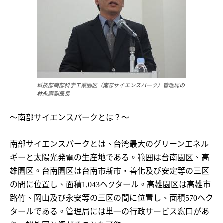
科技部南部科学工業園区（南部サイエンスパーク）管理局の
林永壽副局長
～南部サイエンスパークとは？～
南部サイエンスパークとは、台湾最大のグリーンエネル
ギーと太陽光発電の生産地である。範囲は台南園区、高
雄園区。台南園区は台南市新市・善化及び安定等の三区
の間に位置し、面積
ヘクタール。高雄園区は高雄市
1,043
路竹、岡山及び永安等の三区の間に位置し、面積
ヘク
570
タールである。管理局には単一の行政サービス窓口があ