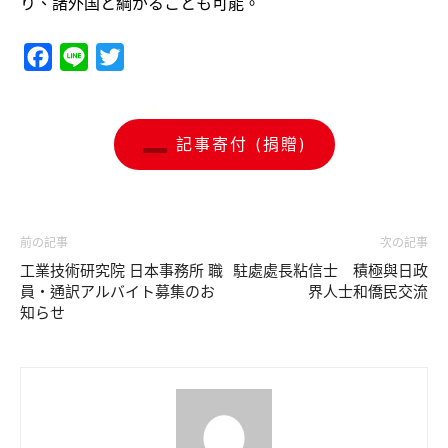
り、諸外国と綱がることも可能。
Facebook
Line
Twitter
記事寄付 (捐贈)
前の記事
次の記事
工業技術研究院 日本事務所 職
駐處處長粘信士 積極與日政
員・通訳アルバイト募集のお
界人士和僑民交流
知らせ