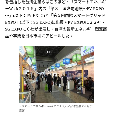
を包括した台湾企業らはこのほど、「スマートエネルギ
ー
２０１５」内の「第８回国際電池展～
Week
PV EXPO
～」
以下：
と「第５回国際スマートグリッド
(
PV EXPO)
」
以下：
に出展。
に２２社、
EXPO
(
SG EXPO)
PV EXPO
に６社が出展し、台湾の最新エネルギー関連商
SG EXPO
品や事業を日本市場にアピールした。
「スマートエネルギーWeek２０１５」に台湾企業２８社が
出展