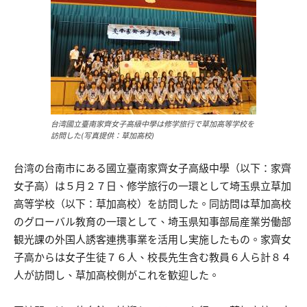
台湾國立臺南家齊女子高級中學は修学旅行で草加高等学校を
訪問した(写真提供：草加高校)
台湾の台南市にある國立臺南家齊女子高級中學（以下：家齊
女子高）は５月２７日、修学旅行の一環として埼玉県立草加
高等学校（以下：草加高校）を訪問した。同訪問は草加高校
のグローバル教育の一環として、埼玉県知事部局産業労働部
観光課の外国人誘客連携事業を活用し実施したもの。家齊女
子高からは女子生徒７６人、校長先生含む教員６人ら計８４
人が訪問し、草加高校側がこれを歓迎した。