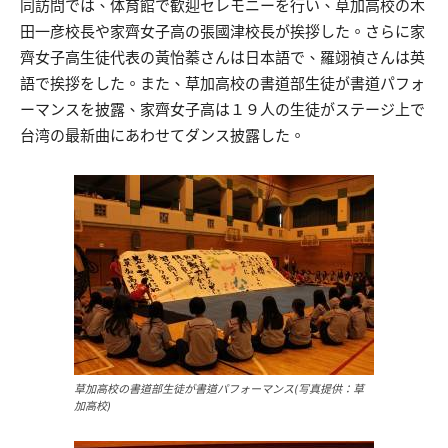
同訪問では、体育館で歓迎セレモニーを行い、草加高校の木
田一彦校長や家齊女子高の張國津校長が挨拶した。さらに家
齊女子高生徒代表の黃怡蓁さんは日本語で、羅翊禎さんは英
語で挨拶をした。また、草加高校の書道部生徒が書道パフォ
ーマンスを披露、家齊女子高は１９人の生徒がステージ上で
台湾の最新曲にあわせてダンス披露した。
草加高校の書道部生徒が書道パフォーマンス(写真提供：草
加高校)