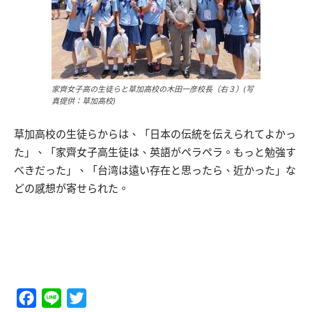
家齊女子高の生徒らと草加高校の木田一彦校長（右３）(写
真提供：草加高校)
草加高校の生徒らからは、「日本の伝統を伝えられてよかっ
た」、「家齊女子高生徒は、英語がペラペラ。もっと勉強す
べきだった」、「台湾は遠い存在と思ったら、近かった」な
どの感想が寄せられた。
Facebook
Line
Twitter