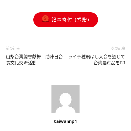
記事寄付 (捐贈)
前の記事
次の記事
山梨台灣總會獻舞 助陣日台
ライチ種飛ばし大会を通じて
食文化交流活動
台湾農産品をPR
taiwannp1