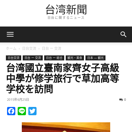
台湾新聞
日台に関するニュース
ホーム
日台交流
日台 ー 交流
日台交流
日台 ー 交流
日台 ー 総合
観光・美食
日本 — 観光
台湾國立臺南家齊女子高級
中學が修学旅行で草加高等
学校を訪問
2015年6月25日
0
Facebook
Line
Twitter