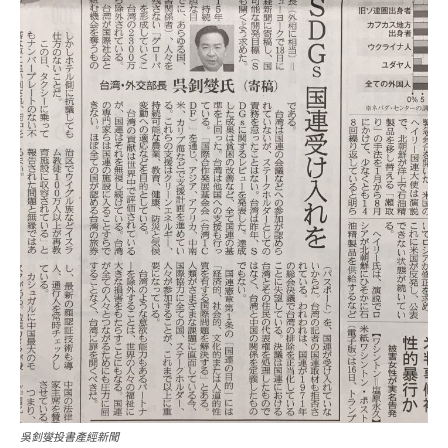
吳釗燮投書產經新聞