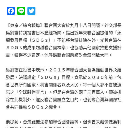
Facebook
Line
Twitter
【東京／綜合報導】聯合國大會於九月十八日開議，外交部長
吳釗燮特別投書日本產經新聞，指出近年來聯合國提倡的「永
續發展目標（ＳＤＧｓ）」不能將台灣排除在外，尤其台灣在
ＳＤＧｓ的成果超越聯合國標準，也協助其他國家推動支援計
畫，獲得不少肯定，他呼籲聯合國應該對台灣開啟大門。
吳釗燮在投書中表示，２０１５年聯合國大會為推動世界永續
發展，決議設定「ＳＤＧｓ」目標，宣示於２０３０年前，包
含世界所有國家、利害關係者以及人民，每一個人都不會被遺
忘之「全球夥伴宣言」。但是在台灣的兩千三百萬人，卻被排
除在此機制外，違反聯合國設立之目的，也剝奪台灣與國際社
會共同推動ＳＤＧｓ之機會。
他提到，台灣雖無法參加聯合國會議等，但也曾未鬆懈做為利