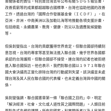
害關係者的責任，特別是台灣去年公布有關ＳＤＧｓ報告書，
改善貧窮等的成果都超越聯合國標準，台灣也協助他國的改善
工作，透過台灣的「國際合作發展基金會（ＩＣＤＦ）」，在
亞洲、非洲、中南美洲以及加勒比海等地推動各項支援計畫，
包括綠能、永續農業、教育、健康、防災以及適應氣候變動
等。
但吳釗燮指出，台灣的貢獻獲得世界肯定，但聯合國卻持續刻
意忽視，台灣的專家等甚至無法進入聯合國，幾乎世界各國都
承認的台灣護照，但聯合國卻不接受，連台灣的記者也被拒絕
進入聯合國採訪。他也表示，我們對聯合國以１９７１年聯合
國大會決議而正當化排除台灣的行動感到失望，該決議並未處
理台灣及其人民在聯合國的代表權，也未定義台灣與中國的關
係。
吳釗燮強調，聯合國憲章第一條「聯合國之目的」中，明定
「解決經濟、社會、文化或人道性質之國際問題」。人類目前
面對各式各樣的課題，所有的國家、利害關係者以及人民皆能