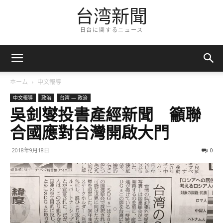
台湾新聞
日台に関するニュース
ホーム
中文報導
中文報導
政治
台湾 — 政治
吳釗燮投書產經新聞 籲聯
合國應對台灣開啟大門
2018年9月18日
0