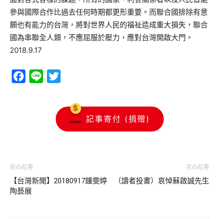
參與國際合作比過去任何時期都更形重要。而聯合國排除有意
願也有能力的台灣，將對世界人民的福祉造成重大損失，聯合
國為串聯全人類，不應屈服於壓力，應對台灣開啟大門。
2018.9.17
Facebook
Line
Twitter
記事寄付 (捐贈)
前の記事
次の記事
【台灣新聞】20180917鍾雯婷
（讀者投書）哀悼蘇啟誠先生
陶藝展