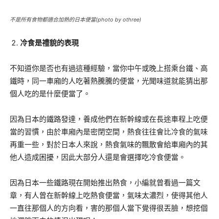
不是所有食物都適合加熱的日本便當(photo by othree)
冷食是禮貌的表現
不知道你是否也有過這種經驗，當你中午或晚上搭乘台鐵、高
鐵時，同一車廂的人吃著熱騰騰的便當，光聞味道就能猜出那
個人吃的是什麼便當了。
因為日本的鐵路發達，養成他們在新幹線或在長途車程上吃便
當的習慣，由於車廂內是密閉空間，熱食往往會比冷食的氣味
再重一些，對於日本人來說，熱食氣味的飄散會給車廂內的其
他人造成困擾，因此大部分人還是會選擇吃冷食便當。
因為日本一些鐵路現在開始推出熱食，小編就曾看過一篇文
章，有人曾在新幹線上吃熱食便當，氣味太濃烈，使得其他人
一直往那個人的方向看，害的那個人當下覺得很丟臉，想挖個