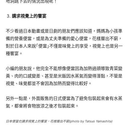
地洞跳下去的情況出現呢！
講求視覺上的饗宴
不少看過日本動畫或是日劇的朋友們應該知道，媽媽為小孩準
備的營養便當，或是為丈夫準備的愛心便當，花樣層出不窮，
對於日本人來說｢便當｣不僅是味覺上的享受，視覺上也是另一
種饗宴。
小編的朋友說，他完全不能想像便當因為加熱過頭導致青菜變
黃、肉的口感變差、甚至是米飯因水蒸氣而變得溼黏，不管是
視覺、味覺都並不會因為加熱而變得比較好。
另外一點是，外面販售的日式便當為了避免包裝起來會有水蒸
氣，都會將食物放涼之後才包裝起來。
日本便當也講求視覺上的饗宴，花樣層出不窮(photo by Tatsuo Yamashita)