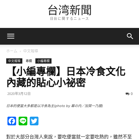
台湾新聞
日台に関するニュース
ホーム
中文報導
中文報導
專欄
小編專欄
【小編專欄】日本冷食文化
內藏的貼心小祕密
2020年3月12日
0
日本的便當大多都是以冷食為主(photo by 幕の内／加賀一乃膳)
Facebook
Line
Twitter
對於大部分台灣人來說，要吃便當就一定要吃熱的，雖然不至