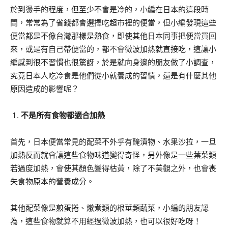
於到燙手的程度，但至少不會是冷的，小編在日本的這段時
間，常常為了省錢都會選擇吃超市裡的便當，但小編發現這些
便當都是不像台灣那樣是熱食，即使其他日本同事把便當買回
來，或是有自己帶便當的，都不會微波加熱就直接吃，這讓小
編感到很不習慣也很驚訝，於是就向身邊的朋友做了小調查，
究竟日本人吃冷食是他們從小就養成的習慣，還是有什麼其他
原因造成的影響呢？
不是所有食物都適合加熱
首先，日本便當常見的配菜不外乎有醃漬物、水果沙拉，一旦
加熱反而就會讓這些食物味道變得奇怪，另外像是一些葉菜類
若過度加熱，會使其顏色變得枯黃，除了不美觀之外，也會喪
失食物原本的營養成分。
其他配菜像是煎蛋捲、燉煮類的根莖類蔬菜，小編的朋友認
為，這些食物就算不用經過微波加熱，也可以很好吃呀！