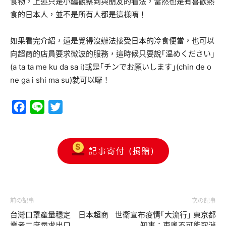
食物，上述只是小編觀察到與朋友的看法，當然也是有喜歡熱
食的日本人，並不是所有人都是這樣唷！
如果看完介紹，還是覺得沒辦法接受日本的冷食便當，也可以
向超商的店員要求微波的服務，這時候只要說｢温めください｣
(a ta ta me ku da sa i)或是｢チンでお願いします｣(chin de o
ne ga i shi ma su)就可以囉！
Facebook
Line
Twitter
記事寄付 (捐贈)
前の記事
次の記事
台灣口罩產量穩定 日本超商
世衛宣布疫情｢大流行｣ 東京都
業者二度尋求出口
知事：東奧不可能取消