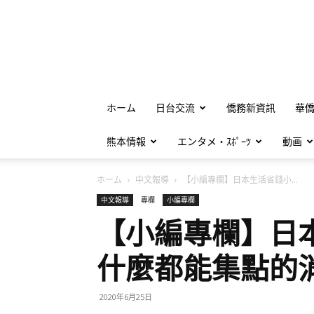
ホーム
日台交流
僑務新資訊
華
熊本情報
エンタメ・ｽﾎﾟｰﾂ
動画
ホーム
中文報導
【小編專欄】日本生活省錢小...
中文報導
專欄
小編專欄
【小編專欄】日
什麼都能集點的
2020年6月25日