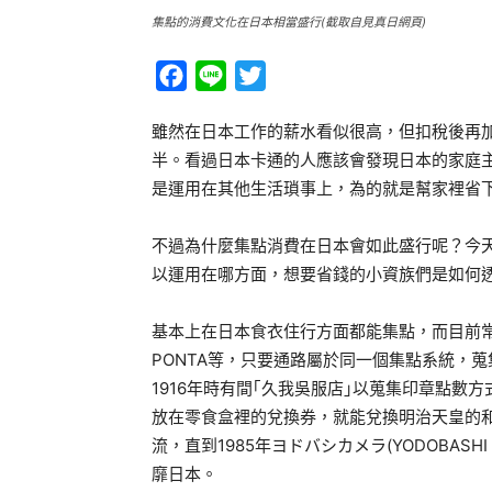
集點的消費文化在日本相當盛行(截取自見真日網頁)
Facebook
Line
Twitter
雖然在日本工作的薪水看似很高，但扣稅後再
半。看過日本卡通的人應該會發現日本的家庭
是運用在其他生活瑣事上，為的就是幫家裡省
不過為什麼集點消費在日本會如此盛行呢？今
以運用在哪方面，想要省錢的小資族們是如何
基本上在日本食衣住行方面都能集點，而目前常見的集
PONTA等，只要通路屬於同一個集點系統，
1916年時有間｢久我吳服店｣以蒐集印章點數
放在零食盒裡的兌換券，就能兌換明治天皇的
流，直到1985年ヨドバシカメラ(YODOBAS
靡日本。