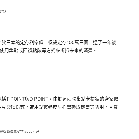
化)
於日本的定存利率低，假設定存100萬日圓，過了一年後
擇使用集點或回饋點數等方式來折抵未來的消費。
 POINT與D POINT，由於這兩張集點卡提攜的店家數
相互交換點數，或用點數轉成里程數換取機票等功用，且食
截取自NTT docomo)