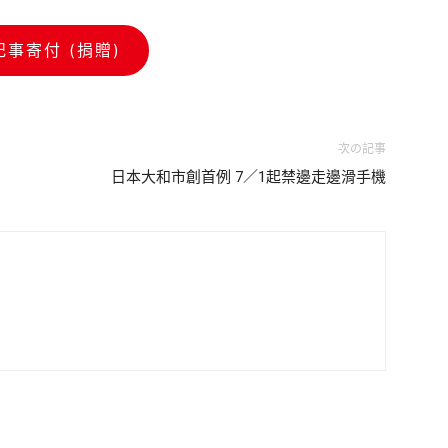
記事寄付 (捐贈)
次の記事
日本大和市創首例 7／1起禁邊走邊滑手機