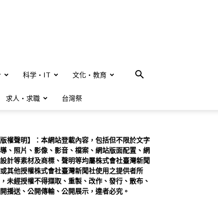
合
科学・IT
文化・教育
求人・求職
台灣祭
版權聲明】：本網站登載內容，包括但不限於文字
導、照片、影像、影音、檔案、網站版面配置、網
設計等素材及商標、聲明等均屬株式會社臺灣新聞
或其他授權株式會社臺灣新聞社使用之提供者所
，未經授權不得擷取、重製、改作、發行、散布、
開播送、公開傳輸、公開展示，違者必究。