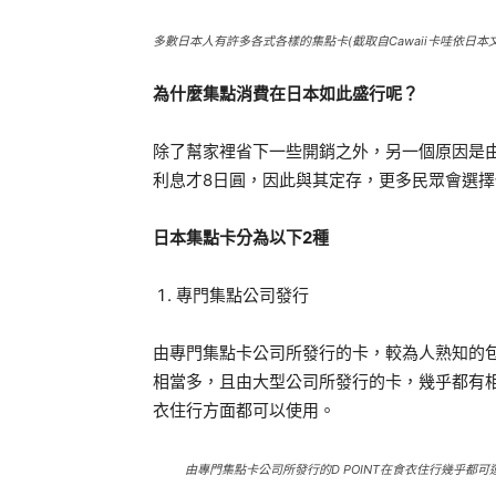
多數日本人有許多各式各樣的集點卡(截取自Cawaii卡哇依日本文
為什麼集點消費在日本如此盛行呢？
除了幫家裡省下一些開銷之外，另一個原因是由
利息才8日圓，因此與其定存，更多民眾會選
日本集點卡分為以下
2
種
專門集點公司發行
由專門集點卡公司所發行的卡，較為人熟知的包括T
相當多，且由大型公司所發行的卡，幾乎都有
衣住行方面都可以使用。
由專門集點卡公司所發行的D POINT在食衣住行幾乎都可運用(