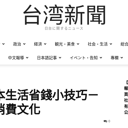
台湾新聞
日台に関するニュース
僑
政治
経済
観光・美食
社会・生活
総
中文報導
日本語記事
イベント・告知
專欄
【
報
本生活省錢小技巧－
頁
社
消費文化
有
公
0