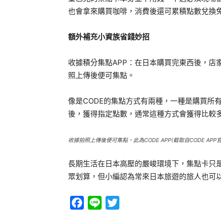
也會拿來購買咖啡，消費後還可累積點數兌換
額外補充小資族省錢妙招
收據積分集點APP：在日本購買完東西後，店
照上傳後便可集點。
像是CODE的集點方式有兩種，一種是購買所
後，獲得指定點數，通常這種方式會獲得比較
收據拍照上傳後便可集點，此為CODE APP(截取自CODE APP官
長期生活在日本高壓的嚴峻環境下，集點卡只
眾划算，但小編認為常來日本旅遊的旅人也可
Facebook
Line
Twitter