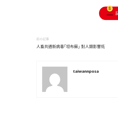
前の記事
人畜共通新病毒｢坦布蘇｣ 對人類影響低
taiwannposa