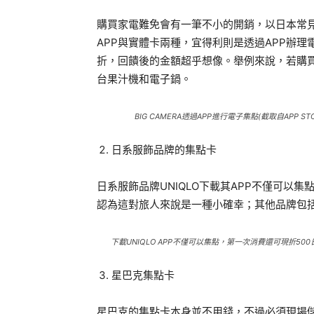
購買家電難免會有一筆不小的開銷，以日本常見的BI
APP與實體卡兩種，宜得利則是透過APP辦理
折，回饋後的金額超乎想像。舉例來說，若購
台果汁機和電子鍋。
BIG CAMERA透過APP進行電子集點(截取自APP STO
日系服飾品牌的集點卡
日系服飾品牌UNIQLO下載其APP不僅可以
認為這對旅人來說是一種小確幸；其他品牌包括GLO
下載UNIQLO APP不僅可以集點，第一次消費還可現折500日圓
星巴克集點卡
星巴克的集點卡本身並不用錢，不過必須現場