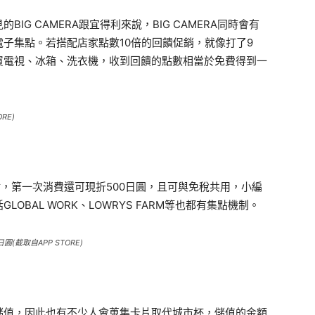
G CAMERA跟宜得利來說，BIG CAMERA同時會有
電子集點。若搭配店家點數10倍的回饋促銷，就像打了9
買電視、冰箱、洗衣機，收到回饋的點數相當於免費得到一
RE)
集點，第一次消費還可現折500日圓，且可與免稅共用，小編
BAL WORK、LOWRYS FARM等也都有集點機制。
(截取自APP STORE)
儲值，因此也有不少人會蒐集卡片取代城市杯，儲值的金額