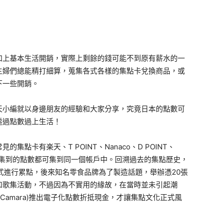
加上基本生活開銷，實際上剩餘的錢可能不到原有薪水的一
主婦們總能精打細算，蒐集各式各樣的集點卡兌換商品，或
下一些開銷。
天小編就以身邊朋友的經驗和大家分享，究竟日本的點數可
透過點數過上生活！
點卡有楽天、T POINT、Nanaco、D POINT、
蒐集到的點數都可集到同一個帳戶中。回溯過去的集點歷史，
方式進行累點，後來知名零食品牌為了製造話題，舉辦憑20張
和歌集活動，不過因為不實用的緣故，在當時並未引起潮
HI Camara)推出電子化點數折抵現金，才讓集點文化正式風