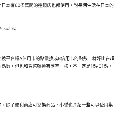
日本有60多萬間的連鎖店也都使用，對長期生活在日本的
AWSON)
交換平台將A信用卡的點數換成B信用卡的點數，就好比在超
點數，但也和貨幣轉換有匯率一樣，不一定是1點換1點，
中，除了便利商店可兌換商品，小編也介紹一些可以使用集