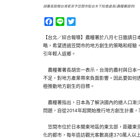
胡署長致贈台灣茗茶予笠間市駐台木下知香處長(農糧署提供)
Facebook
Line
Twitter
【台北／綜合報導】農糧署於八月七日邀請日
略，希望透過笠間市的地方創生的策略和經驗
引年輕人返鄉。
農糧署署長胡忠一表示，台灣的農村與日本一
不足，對地方產業帶來負面影響。因此要如何
極推動地方創生的目標。
農糧署指出，日本為了解決國內的總人口漸少
問題，自從2014年起開始推行地方創生計畫
笠間市位於日本關東地區的東北部，距離東京
化的都市，每年造訪觀光客數高達370萬人以