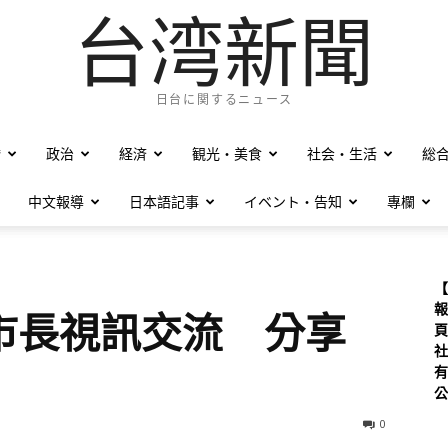
台湾新聞
日台に関するニュース
僑
政治
経済
観光・美食
社会・生活
総
中文報導
日本語記事
イベント・告知
專欄
【
報
市長視訊交流 分享
頁
社
有
公
0