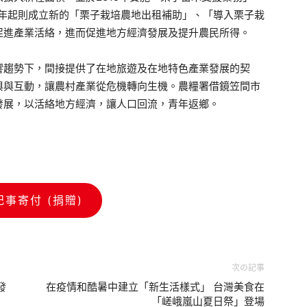
0年起則成立新的「栗子栽培農地出租補助」、「導入栗子栽
促進產業活絡，進而促進地方經濟發展及提升農民所得。
趨勢下，間接提供了在地旅遊及在地特色產業發展的契
與與互動，讓農村產業從危機轉向生機。農糧署借鏡笠間市
發展，以活絡地方經濟，讓人口回流，青年返鄉。
記事寄付 (捐贈)
次の記事
發
在疫情和酷暑中建立「新生活樣式」 台灣美食在
「嵯峨嵐山夏日祭」登場