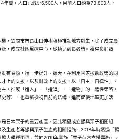
年間，人口已減少6,500人，目前人口約為73,800人，
機，笠間市市長山口伸樹積極推動地方創生，除了成立農
資源，成立社區醫療中心，從幼兒到長者皆可獲得良好照
既有資源，進一步提升、擴大。在利用國家援助政策的同
人才上的支援，以及財政上的支援，以「自主．自律性」、
為主，推展「造人」．「造鎮」．「造物」的一體性策略，
歷史等），也重新檢視目前的結構，進而促使地區更加活
是日本栗子的重要產區，因此積極成立振興栗子相關組
及生產者等振興栗子生產的相關措施。2018年時透過「擴
擴大耕種面積，並於2019年實施「栗子苗木支援業務」，