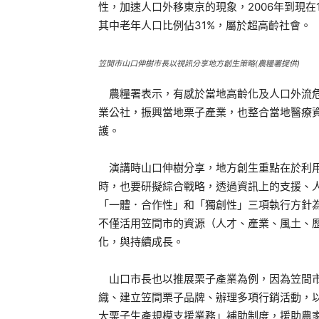
性，加速人口外移東京的現象，2006年到現在14
其中老年人口比例佔31%，屬於超高齡社會。
笠間市山口伸樹市長以視訊分享地方創生策略(農糧署提供)
農糧署表示，有感於當地高齡化及人口外流危
業公社，振興當地栗子產業，也整合當地醫療
護。
演講時山口伸樹分享，地方創生重點在於利用
時，也要研擬綜合戰略，透過資訊上的支援、
「一體．合作性」和「獨創性」三項執行方針
不僅活用笠間市的資源（人才、產業、風土、
化，與持續成長。
山口市長也以推展栗子產業為例，因為笠間市
織、建立笠間栗子品牌、辦理多項行銷活動，以
大栗子生產規模支援業務」補助制度，援助農家