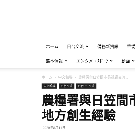
ホーム
日台交流
僑務新資訊
華
熊本情報
エンタメ・ｽﾎﾟｰﾂ
動画
ホーム
中文報導
農糧署與日笠間市長視訊交流...
中文報導
日台交流
日台 ー 交流
農糧署與日笠間
地方創生經驗
2020年8月11日