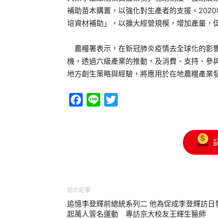
補助苗木購置，以強化對生產者的支援。202
培資材補助」，以擴大經營規模，增加產量，
農糧署表示，在新冠肺炎疫情去全球化的影響
機，透過六級產業的推動，及消費、支持、參
地方創生策略與經驗，將應用於在地農糧產業
Facebook
Line
Twitter
前の記事
追憶李登輝前總統系列二 他為促成李登輝訪日
起萬人簽名運動 專訪京大校友王輝生醫師