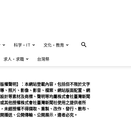
合
科学・IT
文化・教育
求人・求職
台灣祭
版權聲明】：本網站登載內容，包括但不限於文字
導、照片、影像、影音、檔案、網站版面配置、網
設計等素材及商標、聲明等均屬株式會社臺灣新聞
或其他授權株式會社臺灣新聞社使用之提供者所
，未經授權不得擷取、重製、改作、發行、散布、
開播送、公開傳輸、公開展示，違者必究。