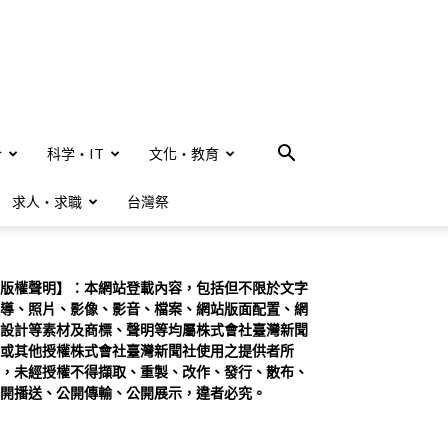
合
科学・IT
文化・教育
求人・求職
台灣祭
版權聲明】：本網站登載內容，包括但不限於文字
導、照片、影像、影音、檔案、網站版面配置、網
設計等素材及商標、聲明等均屬株式會社臺灣新聞
或其他授權株式會社臺灣新聞社使用之提供者所
，未經授權不得擷取、重製、改作、發行、散布、
開播送、公開傳輸、公開展示，違者必究。