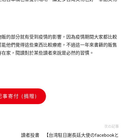
販的部分就有受到疫情的影響，因為疫情期間大家都比較
可能他們覺得這些東西比較療癒，不過這一年來書籍的販售
待在家，閱讀對於某些讀者來說是必然的習慣。
記事寄付 (捐贈)
次の記事
讀者投書 【台湾駐日謝長廷大使のfacebookと