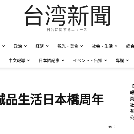
台湾新聞
日台に関するニュース
僑
政治
経済
観光・美食
社会・生活
総
中文報導
日本語記事
イベント・告知
專欄
【
報
誠品生活日本橋周年
頁
社
有
公
0