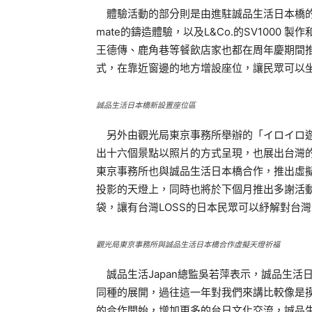
體驗活動的部分則是由進駐誠品生活日本橋的
mate的鑄造體驗，以及L&Co.的SV100
王德傳、鹿角巷等餐飲店家也都在周年慶期間
式，在靠近窗邊的地方增設座位，讓民眾可以
誠品生活日本橋新設置座位區
另外由觀光局東京事務所舉辦的「イロイロ遊
出十六個景點以照片的方式呈現，也展出台灣
東京事務所也與誠品生活日本橋合作，推出虛
投影的天燈上，同時也將於下個月推出多謝活
袋，讓有台灣LOSS的日本民眾可以紓解對台
觀光局東京事務所與誠品生活日本橋合作虛擬天燈祈福
誠品生活Japan總監吳若萍表示，誠品生活
同種的展開，過往這一年對我們來講比較像是
的合作開始，增加更多的台日文化交流，誠品