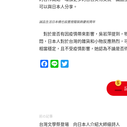
可以與日本人分享。
誠品生活日本橋也設置燈籠裝飾慶祝周年
對於是否有因疫情帶來影響，吳若萍提到，物
悶，日本人對於台灣的雜貨和小物反應熱烈，
相當穩定，且不受疫情影響，她認為不論是否
Facebook
Line
Twitter
前の記事
台灣文學祭登場 向日本人介紹大師級詩人