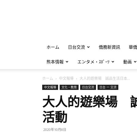
ホーム
日台交流
僑務新資訊
華
熊本情報
エンタメ・ｽﾎﾟｰﾂ
動画
ホーム
中文報導
大人的遊樂場 誠品生活日本...
中文報導
文化・教育
日台交流
日台 ー 交流
大人的遊樂場 
活動
2020年10月8日