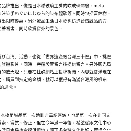
品牌推出，像是日本橋玻璃工房的吹玻璃體驗、meta
0 製作和注染手ぬぐいにじゆら的染布體驗等。同時包括富錦樹、
推出限時優惠。另外誠品生活日本橋也仿造台灣誠品的方
坐著看書，同時欣賞窗外的景色。
び台湾」活動，也從「世界遺產級台灣三十選」中，挑選
的旅遊影片，同時一旁還設置留言牆提供留言。另外觀光局
擬的放天燈，只要在社群網站上投稿祈願，內容就會浮現在
動，購買到指定的金額，就可以獲得有滿滿台灣風的帆布
灣的思念。
日本橋是誠品第一次跨到非華語區域，也是第一次在非同文
摸索、嘗試、修正，但在今年滿一年後，希望從跟文化中心
生活日本橋也會提供場地，讓更多台灣文化也好、華語文化