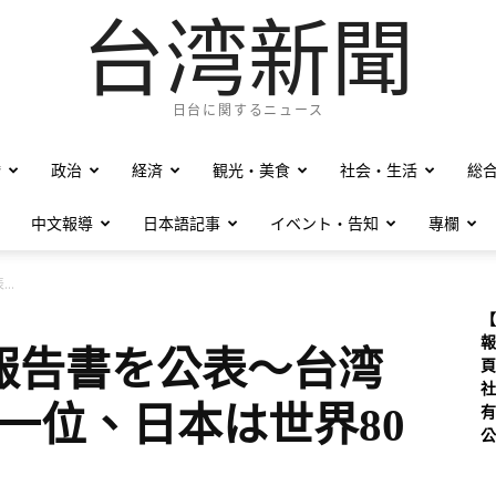
台湾新聞
日台に関するニュース
僑
政治
経済
観光・美食
社会・生活
総
中文報導
日本語記事
イベント・告知
專欄
..
【
報
報告書を公表〜台湾
頁
社
一位、日本は世界80
有
公