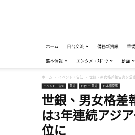
ホーム
日台交流
僑務新資訊
華
熊本情報
エンタメ・ｽﾎﾟｰﾂ
動画
ホーム
イベント・告知
世銀、男女格差報告書を公表.
イベント・告知
政治
日台 ー 政治
日本語記事
世銀、男女格差
は3年連続アジア
位に