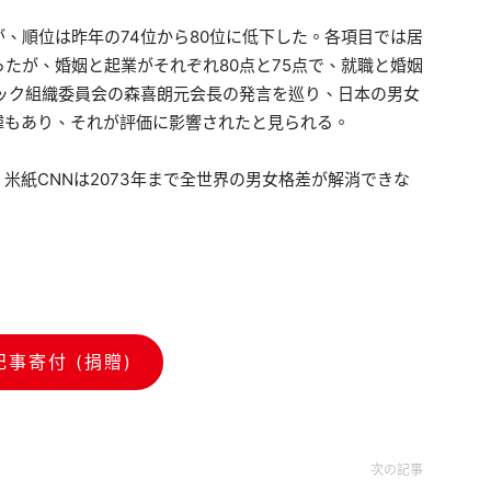
、順位は昨年の74位から80位に低下した。各項目では居
たが、婚姻と起業がそれぞれ80点と75点で、就職と婚姻
ック組織委員会の森喜朗元会長の発言を巡り、日本の男女
緯もあり、それが評価に影響されたと見られる。
紙CNNは2073年まで全世界の男女格差が解消できな
記事寄付 (捐贈)
次の記事