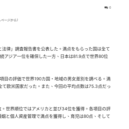
0
ムページから）
業と法律」調査報告書を公表した。満点をもらった国は全て
連続アジア一位を確保した一方、日本は81.9点で世界80位
項目の評価で世界190カ国・地域の男女差別を調べる。満
全て欧米国家だった。また、今回の平均点数は75.3点だっ
位。世界順位ではアメリカと並び34位を獲得。各項目の評
姻と個人資産管理で満点を獲得し、育児は80点、そして