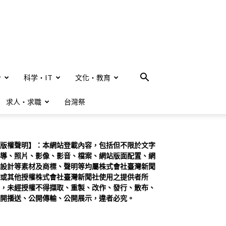
合
科学・IT
文化・教育
求人・求職
台灣祭
版權聲明】：本網站登載內容，包括但不限於文字
導、照片、影像、影音、檔案、網站版面配置、網
設計等素材及商標、聲明等均屬株式會社臺灣新聞
或其他授權株式會社臺灣新聞社使用之提供者所
，未經授權不得擷取、重製、改作、發行、散布、
開播送、公開傳輸、公開展示，違者必究。