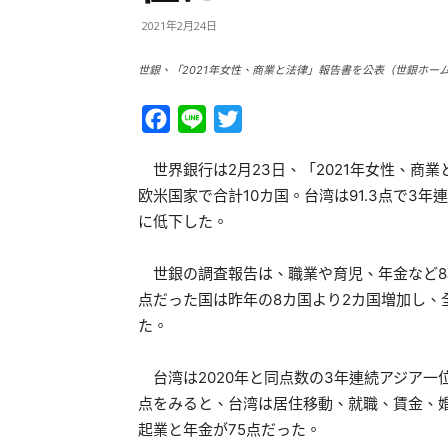
2021年2月24日
世銀、「2021年女性、商業と法律」報告書を公表（世銀ホー
Facebook
Line
Twitter
世界銀行は2月23日、「2021年女性、商
欧米国家で合計10カ国。台湾は91.3点で3年
に低下した。
世銀の調査報告は、職業や育児、年金など8
点だった国は昨年の8カ国より2カ国増加し、
た。
台湾は2020年と同点数の3年連続アジア一
点をみると、台湾は居住移動、就職、賃金、婚
起業と年金が75点だった。