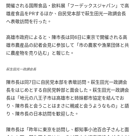
開催される国際食品・飲料展「フーデックスジャパン」で高
雄産食品をPRするほか、自民党本部で萩生田光一政調会長
へ表敬訪問を行った。
高雄市政府によると、陳市長は同6日に東京で開催される高
雄市農産品の記者会見に参加して「市の農家や漁業団体と共
に農産物を売り込む」と報じた。
萩生田光一政調会長
陳市長は同7日に自民党本部を表敬訪問。萩生田光一政調会
長をはじめとする自民党幹部と面会した。萩生田光一政調会
長は「地元の八王子市は高雄市と姉妹都市協定を結んでお
り、陳市長と会うことはまさに親戚と会うようなもの」と語
り、陳市長の日本訪問を歓迎した。
陳市長は「昨年に東京を訪問し、都知事小池百合子さんと面