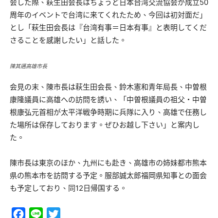
会した際、萩生田会長はちょうど日本台湾交流協会が成立50
周年のイベントで台湾に来てくれたため、今回は初対面だ」
とし「萩生田会長は『台湾有事＝日本有事』と表明してくだ
さることを感謝したい」と話した。
陳其邁高雄市長
会見の末、陳市長は萩生田会長、鈴木憲和青年局長、中曽根
康隆議員に高雄への訪問を誘い、「中曽根議員の祖父・中曽
根康弘元首相が太平洋戦争時期に兵隊に入り、高雄で任務し
た場所は保存しております。ぜひお越し下さい」と案内し
た。
陳市長は東京のほか、九州にも赴き、高雄市の姉妹都市熊本
県の熊本市を訪問する予定。服部誠太郎福岡県知事との面会
も予定しており、同12日帰国する。
Facebook
Line
Twitter