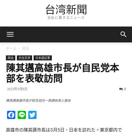
台湾新聞
日台に関するニュース
ホーム
政治
政治
日台交流
日本語記事
陳其邁高雄市長が自民党本
部を表敬訪問
2023年3月8日
0
陳其邁高雄市長が萩生田光一政調会長と面会
Facebook
Line
Twitter
高雄市の陳其邁市長は3月5日、日本を訪れた。東京都内で