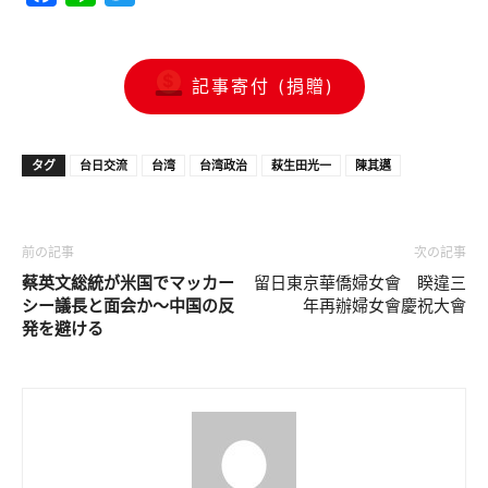
記事寄付 (捐贈)
タグ
台日交流
台湾
台湾政治
萩生田光一
陳其邁
前の記事
次の記事
蔡英文総統が米国でマッカー
留日東京華僑婦女會 睽違三
シー議長と面会か～中国の反
年再辦婦女會慶祝大會
発を避ける