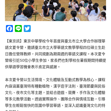
Facebook
Line
Twitter
【東京訊】東京中華學校今年首度與臺北市立大學合作辦理華
語文夏令營，邀請臺北市立大學華語文教學學程四位碩士生赴
日擔任營隊教師，共同規劃為期兩週的華語文課程。本次夏令
營吸引近50位小學生參加，家長們也對學校在暑假期間持續提
供華語學習機會表示肯定與感謝。
本次夏令營以生活情境、文化體驗及互動式教學為核心，課程
內容涵蓋臺灣特有種動植物、漢字造字法則、臺灣節慶與民俗
文化、夜市文化等主題，並結合遊戲、競賽、手作及文化體驗
等多元教學活動。透過實際操作、團隊合作與情境互動，引導
學生在輕鬆愉快的氛圍中學習華語，並深入認識臺灣文化的特