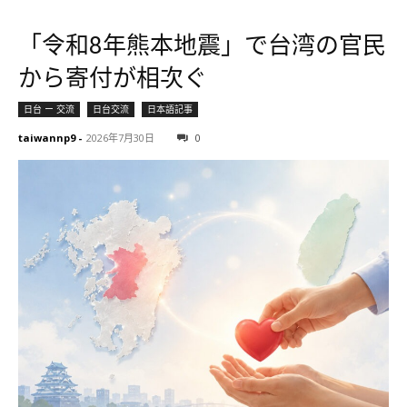
「令和8年熊本地震」で台湾の官民
から寄付が相次ぐ
日台 ー 交流
日台交流
日本語記事
taiwannp9
-
2026年7月30日
0