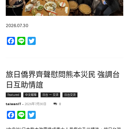
2026.07.30
Facebook
Line
Twitter
旅日僑界齊聲慰問熊本災民 強調台
日互助情誼
Featured
中文報導
日台 ー 交流
日台交流
taiwanIT
-
2026年7月30日
0
Facebook
Line
Twitter