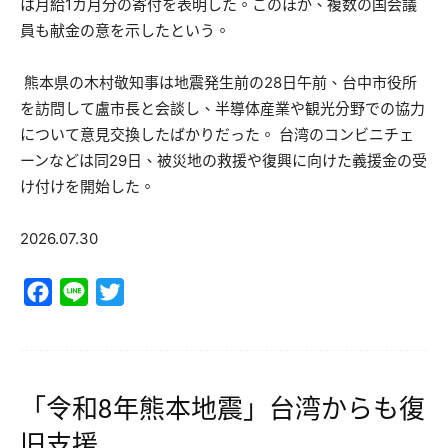
は月給1カ月分の寄付を表明した。このほか、複数の国会議
員も献金の意を示したという。
熊本県の木村敬知事は地震発生前の28日午前、台中市役所
を訪問して盧市長と会談し、半導体産業や観光分野での協力
について意見交換したばかりだった。 台湾のコンビニチェ
ーンなどは同29日、被災地の救援や復興に向けた義援金の受
け付けを開始した。
2026.07.30
Facebook
Line
Twitter
「令和8年熊本地震」台湾からも復
旧支援