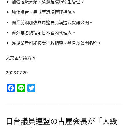
加強垃圾分類、清運及環境衛生管理。
強化噪音、異味等環境管理措施。
開業前須加強與周邊居民溝通及資訊公開。
海外業者須指定日本國內代理人。
違規業者可能接受行政指導、勸告及公開名稱。
文京區研議方向
2026.07.29
Facebook
Line
Twitter
日台議員連盟の古屋会長が「大綬