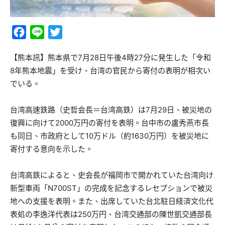
Facebook
Line
Twitter
【熊本訊】熊本県で7月28日午後4時27分に発生した「令和
8年熊本地震」を受け、台湾の官民から寄付の表明が相次い
でいる。
台湾高速鉄路（史哲会長＝台湾高鉄）は7月29日、被災地の
復興に向けて2000万円の寄付を表明。台中市の盧秀燕市長
も同日、市政府として10万ドル（約1630万円）を被災地に
寄付する意向を示した。
台湾高鉄によると、史会長が福岡市で開かれていた台湾向け
新型車両「N700ST」の完成を記念するレセプションで被災
地への支援を表明。また、出席していた台北駐日経済文化代
表処の李逸洋代表は250万円、台湾交通部の陳世凱交通部長