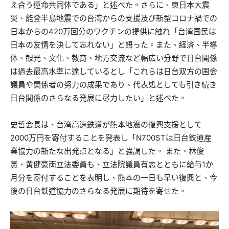
え合う運命共同体である」と述べた。さらに、東日本大震
災、能登半島地震での台湾からの支援及び新型コロナ禍での
日本からの420万回分のワクチンの提供に触れ「台湾国民は
日本の友情を決して忘れない」と語った。また、経済、半導
体、観光、文化、教育、地方交流など幅広い分野で日台関係
は過去最高水準に達しているとし「これらは日台双方の国会
議員や関係者の努力の成果であり、代表処としても引き続き
日台関係のさらなる発展に尽力したい」と述べた。
史哲会長は、台湾高速鉄道が熊本地震の復興支援として
2000万円を寄付することを発表し「N700STは日台鉄道産
業協力の新たな出発点となる」と強調した。 また、林俊
憲、黄健豪両立法委員も、立法院議員有志とともに給与1か
月分を寄付することを表明し、熊本の一日も早い復興と、今
後の日台鉄道協力のさらなる発展に期待を寄せた。