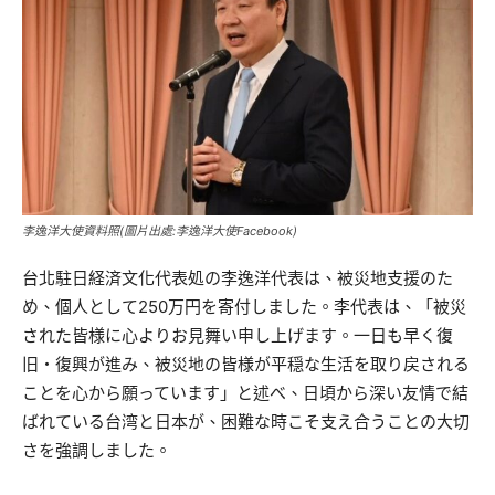
李逸洋大使資料照(圖片出處:李逸洋大使Facebook)
台北駐日経済文化代表処の李逸洋代表は、被災地支援のた
め、個人として250万円を寄付しました。李代表は、「被災
された皆様に心よりお見舞い申し上げます。一日も早く復
旧・復興が進み、被災地の皆様が平穏な生活を取り戻される
ことを心から願っています」と述べ、日頃から深い友情で結
ばれている台湾と日本が、困難な時こそ支え合うことの大切
さを強調しました。