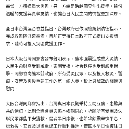
每當一方遭逢重大災難，另一方總是跨越國界伸出援手，這份
溫暖的支援與真摯友情，也讓台日人民之間的情誼更加深厚。
全日本台灣連合會並指出，台灣政府已依照總統賴清德指示，
完成救難隊派遣準備，目前正等待日本政府正式提出支援請
求，隨時可投入災區救援工作。
日本大阪台灣同鄉會發布聲明表示，熊本強震造成重大災情，
人民生命財產受到威脅，家園受損，社會秩序也受到嚴重衝
擊。同鄉會向熊本縣政府、所有受災民眾，以及投入救災、醫
療、安置及災後重建工作的第一線人員，致上最誠摯的關懷與
慰問。
大阪台灣同鄉會指出，台灣與日本長期秉持互助互信、患難與
共的情誼，此刻全體會員與熊本鄉親同心，祈願所有受困及失
聯民眾都能平安獲救、傷者早日康復，也希望餘震盡快平息，
讓救援、安置及災後重建工作順利推進，使熊本早日恢復往日