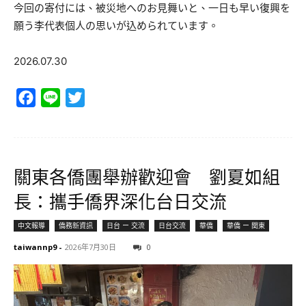
今回の寄付には、被災地へのお見舞いと、一日も早い復興を
願う李代表個人の思いが込められています。
2026.07.30
Facebook
Line
Twitter
關東各僑團舉辦歡迎會 劉夏如組
長：攜手僑界深化台日交流
中文報導
僑務新資訊
日台 ー 交流
日台交流
華僑
華僑 ー 関東
taiwannp9
-
2026年7月30日
0