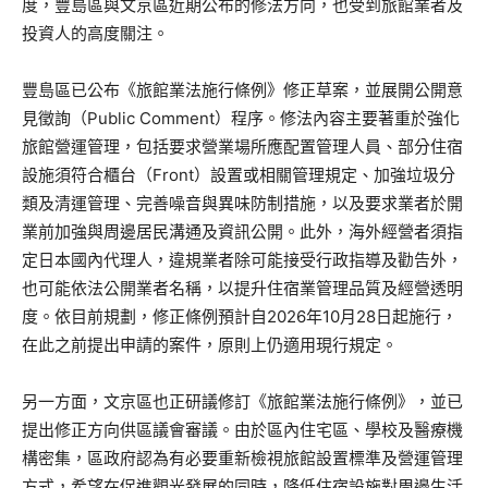
度，豐島區與文京區近期公布的修法方向，也受到旅館業者及
投資人的高度關注。
豐島區已公布《旅館業法施行條例》修正草案，並展開公開意
見徵詢（Public Comment）程序。修法內容主要著重於強化
旅館營運管理，包括要求營業場所應配置管理人員、部分住宿
設施須符合櫃台（Front）設置或相關管理規定、加強垃圾分
類及清運管理、完善噪音與異味防制措施，以及要求業者於開
業前加強與周邊居民溝通及資訊公開。此外，海外經營者須指
定日本國內代理人，違規業者除可能接受行政指導及勸告外，
也可能依法公開業者名稱，以提升住宿業管理品質及經營透明
度。依目前規劃，修正條例預計自2026年10月28日起施行，
在此之前提出申請的案件，原則上仍適用現行規定。
另一方面，文京區也正研議修訂《旅館業法施行條例》，並已
提出修正方向供區議會審議。由於區內住宅區、學校及醫療機
構密集，區政府認為有必要重新檢視旅館設置標準及營運管理
方式，希望在促進觀光發展的同時，降低住宿設施對周邊生活