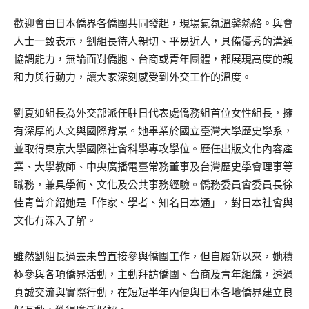
歡迎會由日本僑界各僑團共同發起，現場氣氛溫馨熱絡。與會
人士一致表示，劉組長待人親切、平易近人，具備優秀的溝通
協調能力，無論面對僑胞、台商或青年團體，都展現高度的親
和力與行動力，讓大家深刻感受到外交工作的溫度。
劉夏如組長為外交部派任駐日代表處僑務組首位女性組長，擁
有深厚的人文與國際背景。她畢業於國立臺灣大學歷史學系，
並取得東京大學國際社會科學專攻學位。歷任出版文化內容產
業、大學教師、中央廣播電臺常務董事及台灣歷史學會理事等
職務，兼具學術、文化及公共事務經驗。僑務委員會委員長徐
佳青曾介紹她是「作家、學者、知名日本通」，對日本社會與
文化有深入了解。
雖然劉組長過去未曾直接參與僑團工作，但自履新以來，她積
極參與各項僑界活動，主動拜訪僑團、台商及青年組織，透過
真誠交流與實際行動，在短短半年內便與日本各地僑界建立良