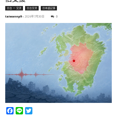
日台 ー 交流
日台交流
日本語記事
taiwannp9
-
2026年7月30日
0
Facebook
Line
Twitter