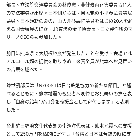
部長、立法院交通委員会の林俊憲、黄健豪両召集委員ら11人
の立法委員が出席。日本側からは、自民党の小里泰弘衆議院
議員、日本維新の会の片山大介参議院議員をはじめ20人を超
える国会議員のほか、JR東海の金子慎会長、日立製作所のマ
リーノCEOらも参加した。
前日に熊本県で大規模地震が発生したことを受け、会場では
アルコール類の提供を取りやめ、来賓全員が熊本へお見舞い
の言葉を述べた。
陳世凱部長は「N700STは日台鉄道協力の新たな節目」と述
べるとともに、熊本地震の被災者へ哀悼とお見舞いの意を表
し「自身の給与1か月分を義援金として寄付します」と表明
した。
台北駐日経済文化代表処の李逸洋代表は、熊本地震への支援
として250万円を私的に寄付し「台湾と日本は苦難の時に支