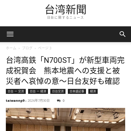
台湾新聞
日台に関するニュース
ホーム
ブログ
ページ 3
台湾高鉄「N700ST」が新型車両完
成祝賀会 熊本地震への支援と被
災者へ哀悼の意～日台友好も確認
日台 ー 交流
日台 ー 経済
日台交流
日本語記事
経済
taiwannp9
-
2026年7月30日
0