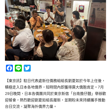
Facebook
Line
Twitter
【東京訊】駐日代表處新任僑務組組長劉夏如於今年上任後，
積極走入日本各地僑界，短時間內即獲得廣大僑胞肯定。7月
29日晚間，日本各僑團共同於東京新宿「台南擔仔麵」舉辦歡
迎餐會，熱烈歡迎劉夏如組長履新，並期盼未來持續攜手推動
台日交流，凝聚海外僑界力量。