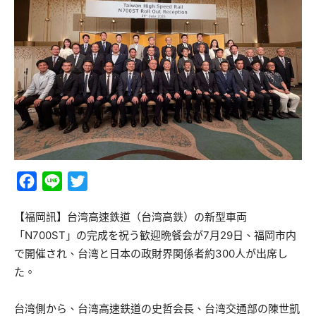
Facebook
Line
Twitter
【福岡訊】台湾高速鉄道（台湾高鉄）の新型車両
「N700ST」の完成を祝う歓迎晩餐会が7月29日、福岡市内
で開催され、台湾と日本の政財界関係者約300人が出席し
た。
台湾側から、台湾高速鉄道の史哲会長、台湾交通部の陳世凱