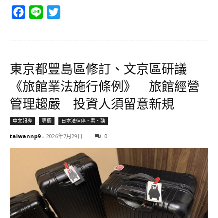
Facebook
Line
Twitter
東京都豐島區修訂、文京區研議
《旅館業法施行條例》 旅館經營
管理趨嚴 投資人須留意新規
中文報導
專欄
日本法律停・看・聽
taiwannp9
-
2026年7月29日
0