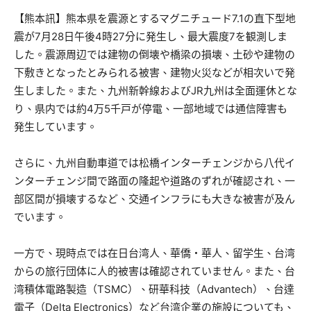
【熊本訊】熊本県を震源とするマグニチュード7.1の直下型地
震が7月28日午後4時27分に発生し、最大震度7を観測しま
した。震源周辺では建物の倒壊や橋梁の損壊、土砂や建物の
下敷きとなったとみられる被害、建物火災などが相次いで発
生しました。また、九州新幹線およびJR九州は全面運休とな
り、県内では約4万5千戸が停電、一部地域では通信障害も
発生しています。
さらに、九州自動車道では松橋インターチェンジから八代イ
ンターチェンジ間で路面の隆起や道路のずれが確認され、一
部区間が損壊するなど、交通インフラにも大きな被害が及ん
でいます。
一方で、現時点では在日台湾人、華僑・華人、留学生、台湾
からの旅行団体に人的被害は確認されていません。また、台
湾積体電路製造（TSMC）、研華科技（Advantech）、台達
電子（Delta Electronics）など台湾企業の施設についても、