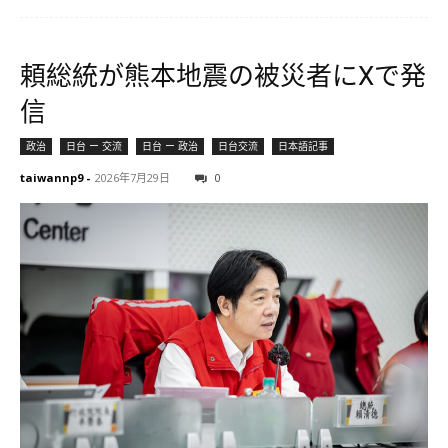
頼総統が熊本地震の被災者にXで発
信
政治
日台 ー 交流
日台 ー 政治
日台交流
日本語記事
taiwannp9
-
2026年7月29日
0