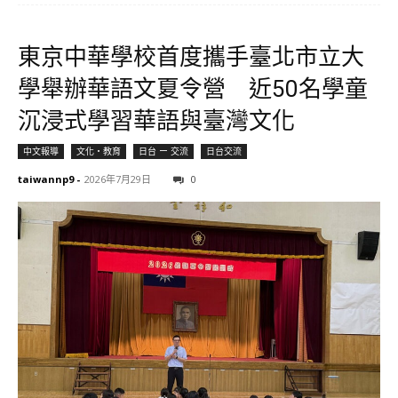
東京中華學校首度攜手臺北市立大
學舉辦華語文夏令營 近50名學童
沉浸式學習華語與臺灣文化
中文報導
文化・教育
日台 ー 交流
日台交流
taiwannp9
-
2026年7月29日
0