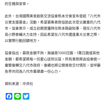
的生機與安寧。
此外，台灣國際美食創新交流協會熊本分會宣布發起「八代市
災害支援募金」活動，希望募集善款協助此次受災嚴重的八代
市。協會表示，成立初期曾獲時任熊本縣副知事、現任八代市
長小野泰輔大力支持，因此希望在八代市遭逢重大災害之際，
以實際行動回饋地方。
協會指出，募款金額不拘，無論是1000日圓、1萬日圓或其他
金額，都希望將每一份愛心送到災區。所有善款將由協會統一
彙整後轉交八代市政府，後續也將公開善款交付情形，並呼籲
各界共同為八代市重建盡一份心力。
資料来源：中央社
Facebook
Line
Twitter