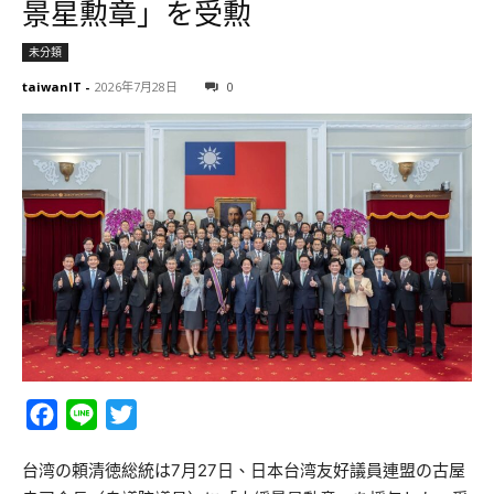
景星勲章」を受勲
未分類
taiwanIT
-
2026年7月28日
0
Facebook
Line
Twitter
台湾の頼清徳総統は7月27日、日本台湾友好議員連盟の古屋