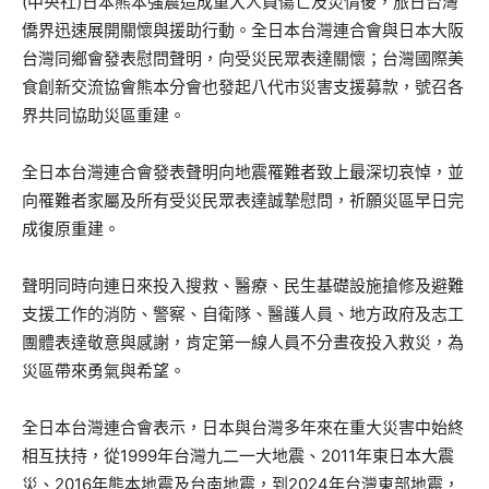
(中央社)日本熊本強震造成重大人員傷亡及災情後，旅日台灣
僑界迅速展開關懷與援助行動。全日本台灣連合會與日本大阪
台灣同鄉會發表慰問聲明，向受災民眾表達關懷；台灣國際美
食創新交流協會熊本分會也發起八代市災害支援募款，號召各
界共同協助災區重建。
全日本台灣連合會發表聲明向地震罹難者致上最深切哀悼，並
向罹難者家屬及所有受災民眾表達誠摯慰問，祈願災區早日完
成復原重建。
聲明同時向連日來投入搜救、醫療、民生基礎設施搶修及避難
支援工作的消防、警察、自衛隊、醫護人員、地方政府及志工
團體表達敬意與感謝，肯定第一線人員不分晝夜投入救災，為
災區帶來勇氣與希望。
全日本台灣連合會表示，日本與台灣多年來在重大災害中始終
相互扶持，從1999年台灣九二一大地震、2011年東日本大震
災、2016年熊本地震及台南地震，到2024年台灣東部地震，