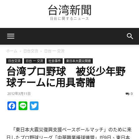
台湾新聞
日台に関するニュース
ホーム
日台交流
日台 ー 交流
日台交流
日台 ー 交流
社会事件
東日本大震災関連
台湾プロ野球 被災少年野
球チームに用具寄贈
2012年3月11日
0
Facebook
Line
Twitter
「東日本大震災復興支援ベースボールマッチ」のために来
日したプロ野球リーグ「中華職業棒球連盟」が9日、東日本