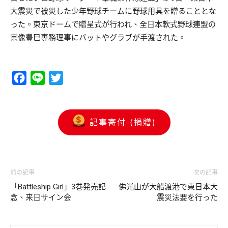
大震災で被災した少年野球チームに野球用具を贈ることとな
った。東京ドームで贈呈式が行われ、全日本軟式野球連盟の
宗像豊巳専務理事にバットやグラブが手渡された。
Facebook
Line
Twitter
記事寄付 (捐贈)
前の記事
次の記事
「Battleship Girl」3巻発売記
佛光山が大船渡港で東日本大
念、来日サイン会
震災法要を行った