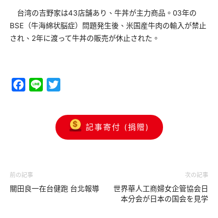
台湾の吉野家は43店舗あり、牛丼が主力商品。03年の
BSE（牛海綿状脳症）問題発生後、米国産牛肉の輸入が禁止
され、2年に渡って牛丼の販売が休止された。
Facebook
Line
Twitter
記事寄付 (捐贈)
前の記事
次の記事
關田良一在台健跑 台北報導
世界華人工商婦女企管協会日
本分会が日本の国会を見学