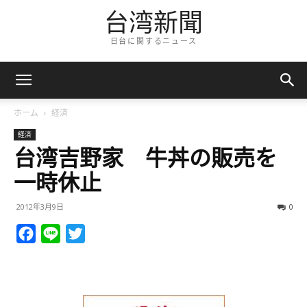
台湾新聞
日台に関するニュース
ホーム
経済
経済
台湾吉野家 牛丼の販売を
一時休止
2012年3月9日
0
Facebook
Line
Twitter