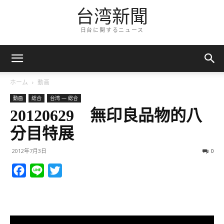
台湾新聞
日台に関するニュース
ホーム
動画
動画
総合
台湾 — 総合
20120629 無印良品物的八
分目特展
2012年7月3日
0
Facebook
Line
Twitter