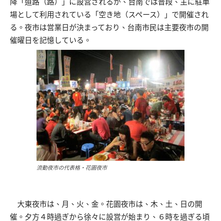
降「道路（路）」に設営されるが、台南では普段、主に駐車
場として利用されている「空き地（スペース）」で開催され
る。夜市は営業日が決まっており、台南市民は主要夜市の開
催曜日を記憶している。
流動夜市の代表格・花園夜市
大東夜市は、月、火、金。花園夜市は、木、土、日の開
催。夕方４時過ぎから徐々に設営が始まり、６時を過ぎる頃