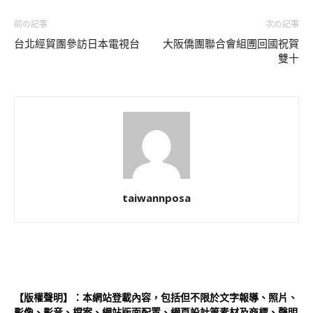
前の記事
次の記事
台北經貿團參訪日本電視台
大阪僑團聯合會組圑回國祝賀
雙十
taiwannposa
【版權聲明】：本網站登載內容，包括但不限於文字報導、照片、
影像、影音、檔案、網站版面配置、網頁設計等素材及商標、聲明