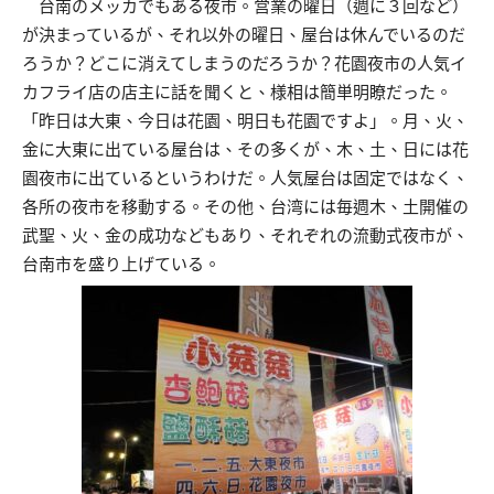
台南のメッカでもある夜市。営業の曜日（週に３回など）
が決まっているが、それ以外の曜日、屋台は休んでいるのだ
ろうか？どこに消えてしまうのだろうか？花園夜市の人気イ
カフライ店の店主に話を聞くと、様相は簡単明瞭だった。
「昨日は大東、今日は花園、明日も花園ですよ」。月、火、
金に大東に出ている屋台は、その多くが、木、土、日には花
園夜市に出ているというわけだ。人気屋台は固定ではなく、
各所の夜市を移動する。その他、台湾には毎週木、土開催の
武聖、火、金の成功などもあり、それぞれの流動式夜市が、
台南市を盛り上げている。