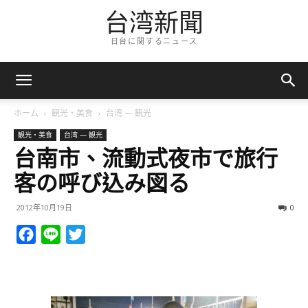
台湾新聞
日台に関するニュース
ホーム
観光・美食
台湾 — 観光
観光・美食
台湾 — 観光
台南市、流動式夜市で旅行
客の呼び込み図る
2012年10月19日
0
Facebook
Line
Twitter