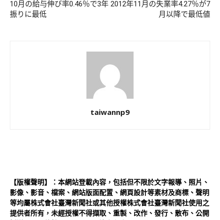
10月の給与伸び率0.46％で3年
2012年11月の失業率4.27％が7
振りに最低
月以降で最低値
taiwannp9
【版權聲明】：本網站登載內容，包括但不限於文字報導、照片、
影像、影音、檔案、網站版面配置、網頁設計等素材及商標、聲明
等均屬株式會社臺灣新聞社或其他授權株式會社臺灣新聞社使用之
提供者所有，未經授權不得擷取、重製、改作、發行、散布、公開