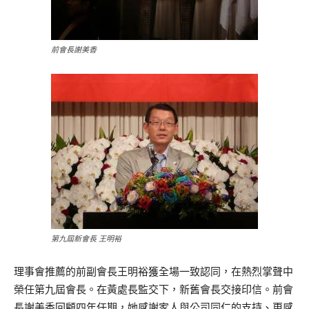
前會長謝美香
第九屆新會長 王明裕
理事會推薦的前副會長王明裕獲全場一致認同，在熱烈掌聲中
榮任第九屆會長。在黃處長監交下，新舊會長交接印信。前會
長謝美香回顧四年任期，她感謝家人與公司同仁的支持、更感