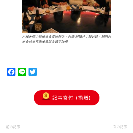
左起大阪中華總會會長洪勝信、台灣 新聞社主錢妙玲、關西台
商會前會長謝美香與夫婿王坤保
Facebook
Line
Twitter
記事寄付 (捐贈)
前の記事
次の記事