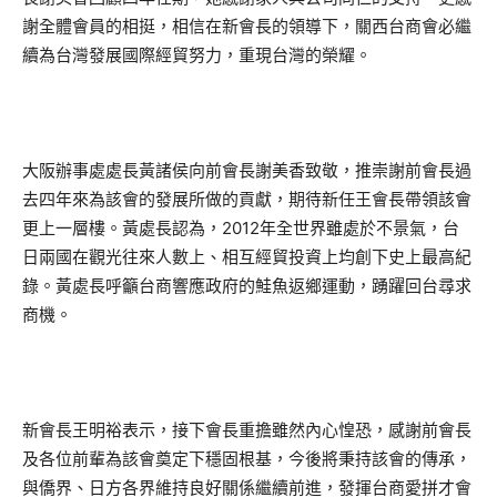
謝全體會員的相挺，相信在新會長的領導下，關西台商會必繼
續為台灣發展國際經貿努力，重現台灣的榮耀。
大阪辦事處處長黃諸侯向前會長謝美香致敬，推崇謝前會長過
去四年來為該會的發展所做的貢獻，期待新任王會長帶領該會
更上一層樓。黃處長認為，2012年全世界雖處於不景氣，台
日兩國在觀光往來人數上、相互經貿投資上均創下史上最高紀
錄。黃處長呼籲台商響應政府的鮭魚返鄉運動，踴躍回台尋求
商機。
新會長王明裕表示，接下會長重擔雖然內心惶恐，感謝前會長
及各位前輩為該會奠定下穩固根基，今後將秉持該會的傳承，
與僑界、日方各界維持良好關係繼續前進，發揮台商愛拼才會