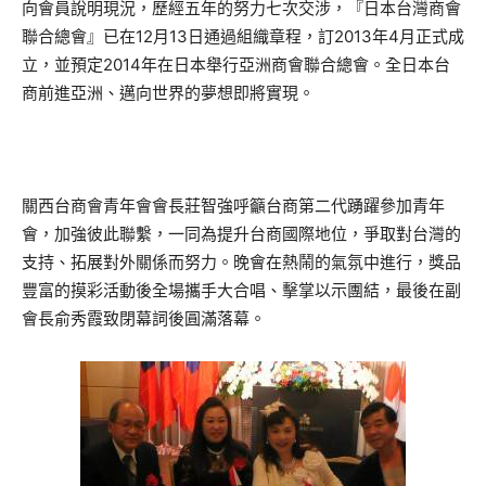
向會員說明現況，歷經五年的努力七次交涉，『日本台灣商會
聯合總會』已在12月13日通過組織章程，訂2013年4月正式成
立，並預定2014年在日本舉行亞洲商會聯合總會。全日本台
商前進亞洲、邁向世界的夢想即將實現。
關西台商會青年會會長莊智強呼籲台商第二代踴躍參加青年
會，加強彼此聯繫，一同為提升台商國際地位，爭取對台灣的
支持、拓展對外關係而努力。晚會在熱鬧的氣氛中進行，獎品
豐富的摸彩活動後全場攜手大合唱、擊掌以示團結，最後在副
會長俞秀霞致閉幕詞後圓滿落幕。