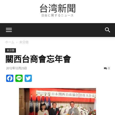
台湾新聞
日台に関するニュース
ホーム
未分類
未分類
關西台商會忘年會
2012年12月25日
0
Facebook
Line
Twitter