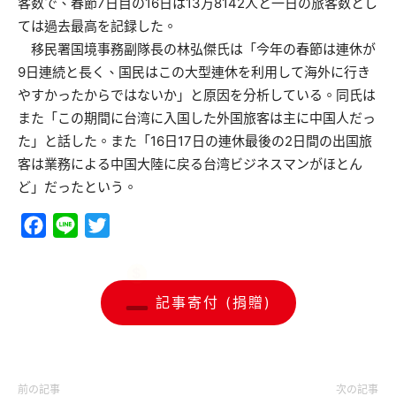
客数で、春節7日目の16日は13万8142人と一日の旅客数とし
ては過去最高を記録した。
移民署国境事務副隊長の林弘傑氏は「今年の春節は連休が
9日連続と長く、国民はこの大型連休を利用して海外に行き
やすかったからではないか」と原因を分析している。同氏は
また「この期間に台湾に入国した外国旅客は主に中国人だっ
た」と話した。また「16日17日の連休最後の2日間の出国旅
客は業務による中国大陸に戻る台湾ビジネスマンがほとん
ど」だったという。
Facebook
Line
Twitter
記事寄付 (捐贈)
前の記事
次の記事