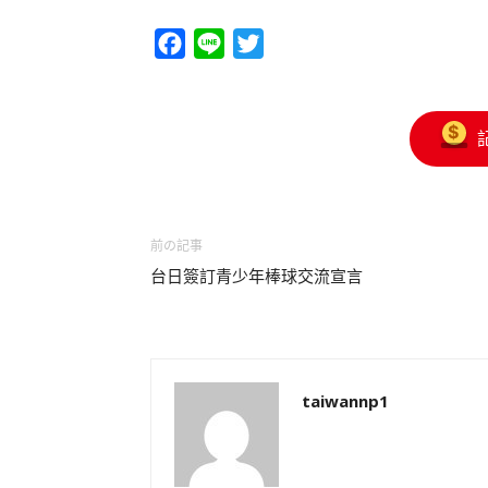
Facebook
Line
Twitter
前の記事
台日簽訂青少年棒球交流宣言
taiwannp1