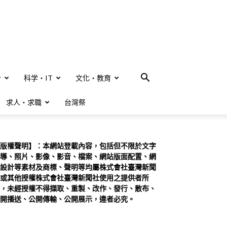
合
科学・IT
文化・教育
求人・求職
台灣祭
版權聲明】：本網站登載內容，包括但不限於文字
導、照片、影像、影音、檔案、網站版面配置、網
設計等素材及商標、聲明等均屬株式會社臺灣新聞
或其他授權株式會社臺灣新聞社使用之提供者所
，未經授權不得擷取、重製、改作、發行、散布、
開播送、公開傳輸、公開展示，違者必究。