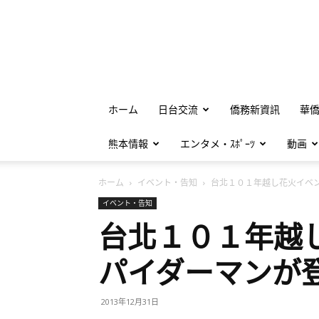
ホーム
日台交流
僑務新資訊
華
熊本情報
エンタメ・ｽﾎﾟｰﾂ
動画
ホーム
イベント・告知
台北１０１年越し花火イベン.
イベント・告知
台北１０１年越
パイダーマンが
2013年12月31日