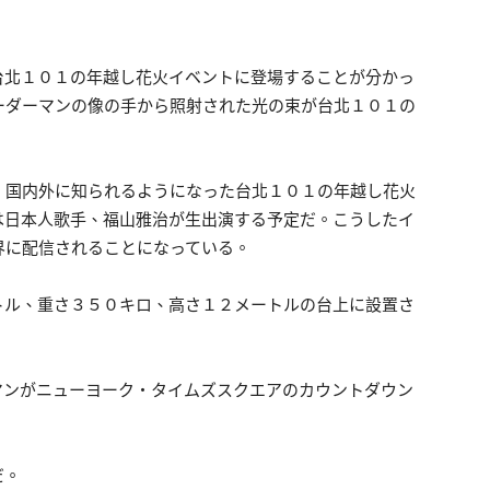
台北１０１の年越し花火イベントに登場することが分かっ
ーダーマンの像の手から照射された光の束が台北１０１の
、国内外に知られるようになった台北１０１の年越し花火
は日本人歌手、福山雅治が生出演する予定だ。こうしたイ
界に配信されることになっている。
トル、重さ３５０キロ、高さ１２メートルの台上に設置さ
マンがニューヨーク・タイムズスクエアのカウントダウン
だ。