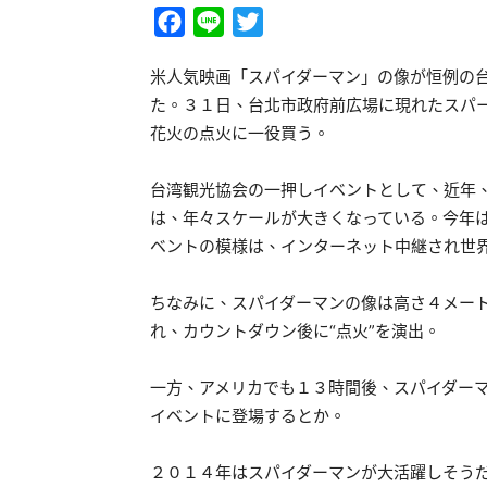
Facebook
Line
Twitter
米人気映画「スパイダーマン」の像が恒例の
た。３１日、台北市政府前広場に現れたスパ
花火の点火に一役買う。
台湾観光協会の一押しイベントとして、近年
は、年々スケールが大きくなっている。今年
ベントの模様は、インターネット中継され世
ちなみに、スパイダーマンの像は高さ４メー
れ、カウントダウン後に“点火”を演出。
一方、アメリカでも１３時間後、スパイダー
イベントに登場するとか。
２０１４年はスパイダーマンが大活躍しそう