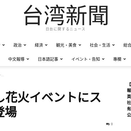
台湾新聞
日台に関するニュース
僑
政治
経済
観光・美食
社会・生活
総
中文報導
日本語記事
イベント・告知
專欄
..
【
報
し花火イベントにス
頁
社
登場
有
公
0