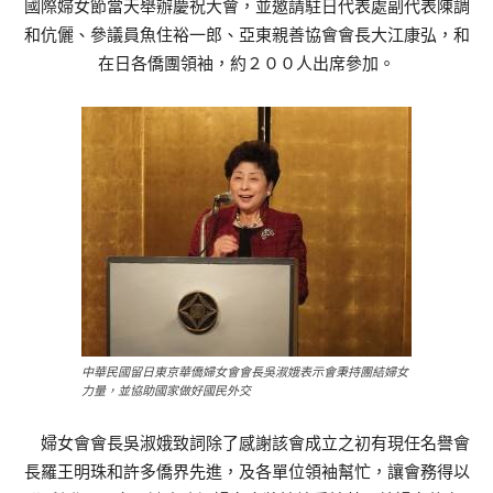
國際婦女節當天舉辦慶祝大會，並邀請駐日代表處副代表陳調
和伉儷、參議員魚住裕一郎、亞東親善協會會長大江康弘，和
在日各僑團領袖，約２００人出席參加。
中華民國留日東京華僑婦女會會長吳淑娥表示會秉持團結婦女
力量，並協助國家做好國民外交
婦女會會長吳淑娥致詞除了感謝該會成立之初有現任名譽會
長羅王明珠和許多僑界先進，及各單位領袖幫忙，讓會務得以