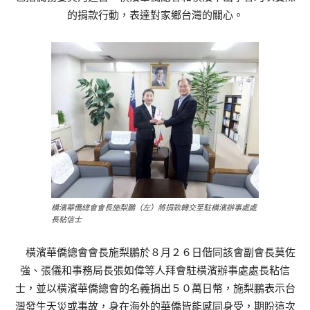
的捐款行動，表達對家鄉台灣的關心。
橫濱華僑總會會長施梨鵬（左）將捐款轉交至駐橫濱辦事處處
長粘信士
橫濱華僑總會會長施梨鵬於８月２６日偕同該會副會長莫佐
強、張儀和事務局長張如偉等人拜會駐橫濱辦事處處長粘信
士，並以橫濱華僑總會的名義捐出５０萬日幣，施梨鵬表示台
灣發生天災或事故，身在海外的華僑皆能感同身受，期盼這次