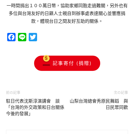
一時間捐出１００萬日幣，協助家鄉同胞走過難關，另外也有
多位與台灣友好的日籍人士親自到辦事處表達關心並響應捐
款，體現台日之間友好互助的關係。
Facebook
Line
Twitter
記事寄付 (捐贈)
前の記事
次の記事
駐日代表沈斯淳演講會 談
山梨台灣總會秀原民舞蹈 與
「台灣的外交政策和日台關係
日民眾同歡
今後的發展」