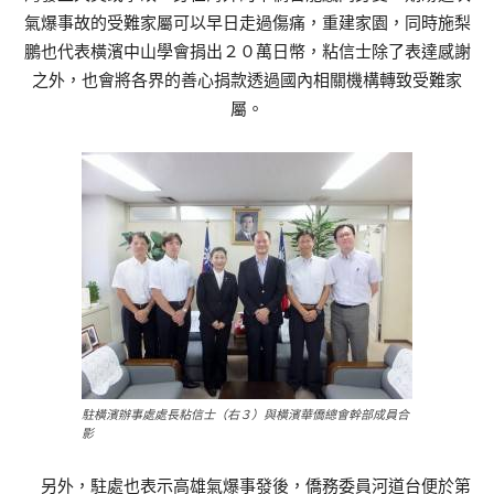
氣爆事故的受難家屬可以早日走過傷痛，重建家園，同時施梨
鵬也代表橫濱中山學會捐出２０萬日幣，粘信士除了表達感謝
之外，也會將各界的善心捐款透過國內相關機構轉致受難家
屬。
駐橫濱辦事處處長粘信士（右３）與橫濱華僑總會幹部成員合
影
另外，駐處也表示高雄氣爆事發後，僑務委員河道台便於第