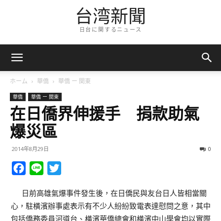
台湾新聞
日台に関するニュース
ホーム
華僑
華僑 ー 関東
華僑
華僑 ー 関東
在日僑界伸援手 捐款助氣
爆災區
2014年8月29日
0
Facebook
Line
Twitter
日前高雄氣爆事件發生後，在日僑民與友台日人皆相當關
心，駐橫濱辦事處表示有不少人紛紛致電表達慰問之意，其中
包括僑務委員河道台、橫濱華僑總會和橫濱中山學會均以實際