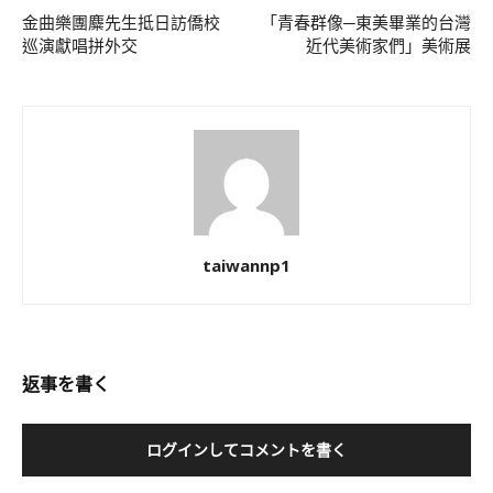
金曲樂團麋先生抵日訪僑校
「青春群像─東美畢業的台灣
巡演獻唱拼外交
近代美術家們」美術展
taiwannp1
返事を書く
ログインしてコメントを書く