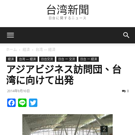
台湾新聞
日台に関するニュース
ホーム
経済
台湾 — 経済
経済
台湾 — 経済
日台交流
日台 ー 交流
日台 ー 経済
アジアビジネス訪問団、台
湾に向けて出発
2014年9月10日
0
Facebook
Line
Twitter