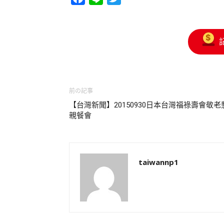
前の記事
【台灣新聞】20150930日本台灣福祿壽會敬老
親餐會
taiwannp1