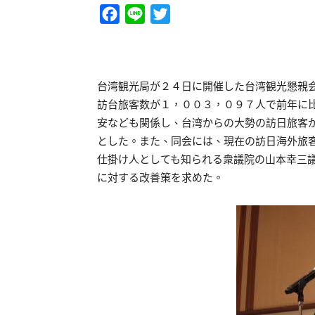
Facebook
Line
Twitter
台湾観光局が２４日に開催した台湾観光懇親
訪台旅客数が１，００３，０９７人で前年に
安なども関係し、台湾からの大勢の訪日旅客
とした。また、同会には、現在の訪日海外旅
仕掛け人としても知られる衆議院の山本幸三
に対する改善策を求めた。