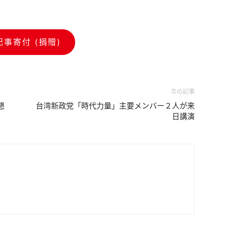
記事寄付 (捐贈)
次の記事
懇
台湾新政党「時代力量」主要メンバー２人が来
日講演