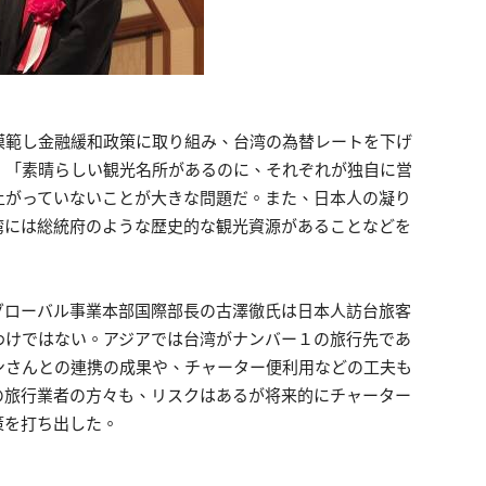
模範し金融緩和政策に取り組み、台湾の為替レートを下げ
、「素晴らしい観光名所があるのに、それぞれが独自に営
上がっていないことが大きな問題だ。また、日本人の凝り
湾には総統府のような歴史的な観光資源があることなどを
グローバル事業本部国際部長の古澤徹氏は日本人訪台旅客
わけではない。アジアでは台湾がナンバー１の旅行先であ
ンさんとの連携の成果や、チャーター便利用などの工夫も
の旅行業者の方々も、リスクはあるが将来的にチャーター
策を打ち出した。