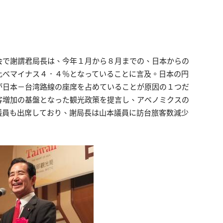
会で謝謂君局長は、今年１月から８月までの、日本からの
比べマイナス４．４％となっていることに言及。日本の円
が日本－台湾路線の座席を占めていることが原因の１つだ
客増加の基盤となった観光政策を提言し、アベノミクスの
議員も出席しており、謝局長は山本議員に訪台旅客数減少