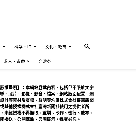
合
科学・IT
文化・教育
求人・求職
台灣祭
版權聲明】：本網站登載內容，包括但不限於文字
導、照片、影像、影音、檔案、網站版面配置、網
設計等素材及商標、聲明等均屬株式會社臺灣新聞
或其他授權株式會社臺灣新聞社使用之提供者所
，未經授權不得擷取、重製、改作、發行、散布、
開播送、公開傳輸、公開展示，違者必究。