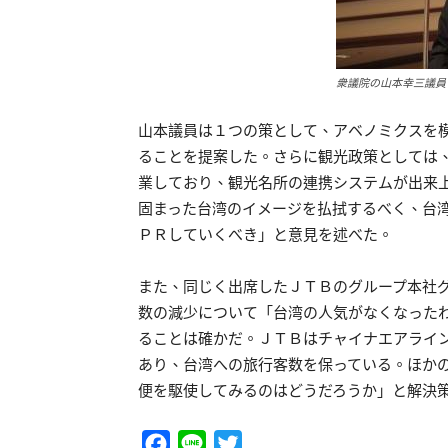
衆議院の山本幸三議員
山本議員は１つの策として、アベノミクスを
ることを提案した。さらに観光政策としては
業しており、観光名所の連携システムが出来
固まった台湾のイメージを払拭するべく、台
ＰＲしていくべき」と意見を述べた。
また、同じく出席したＪＴＢのグループ本社
数の減少について「台湾の人気がなくなった
ることは確かだ。ＪＴＢはチャイナエアライ
あり、台湾への旅行客数を保っている。ほか
便を駆使してみるのはどうだろうか」と解決
Facebook
Line
Twitter