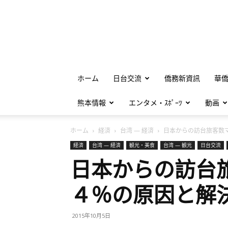
ホーム
日台交流
僑務新資訊
華
熊本情報
エンタメ・ｽﾎﾟｰﾂ
動画
ホーム
経済
台湾 — 経済
日本からの訪台旅客数マイ
経済
台湾 — 経済
観光・美食
台湾 — 観光
日台交流
日本からの訪台
４％の原因と解
2015年10月5日