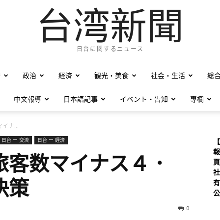
台湾新聞
日台に関するニュース
僑
政治
経済
観光・美食
社会・生活
総
中文報導
日本語記事
イベント・告知
專欄
ナ...
日台 ー 交流
日台 ー 経済
【
報
旅客数マイナス４．
頁
社
決策
有
公
0