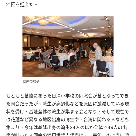
21回を迎えた。
乾杯の様子
もともと基隆にあった日清小学校の同窓会が基となってでき
た同会だったが、湾生が高齢化などを原因に激減している現
状を受け、基隆全体の湾生が集まる会となり、そして現在で
は花蓮など異なる地区出身の湾生や、台湾に関わる人なども
集まり、今年は基隆出身の湾生24人のほか全体で49人の出
席が叶った。同会の渡辺世話人代表は、「毎年このように湾