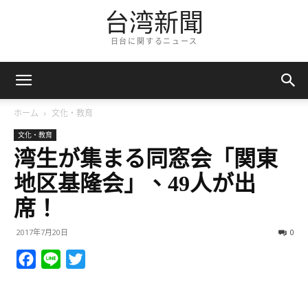
台湾新聞
日台に関するニュース
ホーム
文化・教育
文化・教育
湾生が集まる同窓会「関東
地区基隆会」、49人が出
席！
2017年7月20日
0
Facebook
Line
Twitter