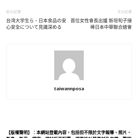
前の記事
次の記事
台湾大学生ら、日本食品の安
首位女性會長出爐 新垣旬子接
心安全について見識深める
棒日本中華聯合總會
taiwannposa
【版權聲明】：本網站登載內容，包括但不限於文字報導、照片、