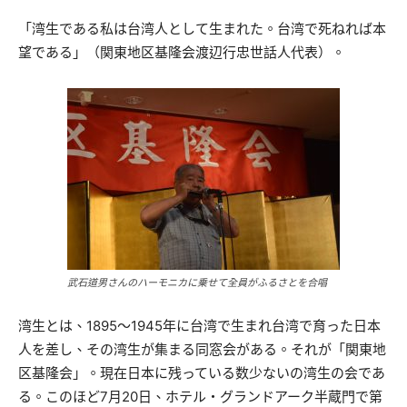
「湾生である私は台湾人として生まれた。台湾で死ねれば本
望である」（関東地区基隆会渡辺行忠世話人代表）。
武石道男さんのハーモニカに乗せて全員がふるさとを合唱
湾生とは、1895～1945年に台湾で生まれ台湾で育った日本
人を差し、その湾生が集まる同窓会がある。それが「関東地
区基隆会」。現在日本に残っている数少ないの湾生の会であ
る。このほど7月20日、ホテル・グランドアーク半蔵門で第