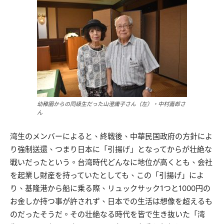
幼稚園からの同級生だった山澄庸子さん（左）・中村嘉郎さ
ん
湾生のメンバーによると、終戦後、中華民国政府の方針によ
り強制送還、つまり日本に「引揚げ」となってからが壮絶な
戦いだったという。台湾時代どんなに地位が高くとも、会社
を起業し財産を持っていたとしても、この「引揚げ」によ
り、基隆港から船に乗る際、リュックサック1つと1000円の
お金しか持つ事が許されず、日本での生活は想像を超えるも
のだったそうだ。その壮絶なる時代を皆で生き抜いた「湾