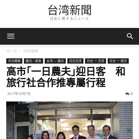
台湾新聞
日台に関するニュース
ホーム
中文報導
中文報導
観光・美食
台湾 — 観光
日台交流
日台 ー 交流
日台 ー 総合
高市｢一日農夫｣迎日客 和
旅行社合作推專屬行程
2017年10月7日
0