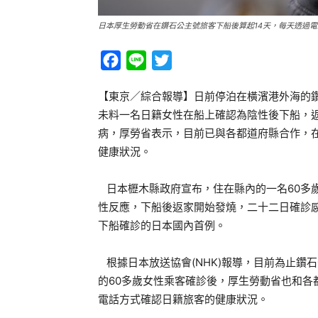
日本厚生勞動省在鑽石公主號旅客下船後算起14天，每天透過電
Facebook
Line
Twitter
【東京／綜合報導】日前停泊在橫濱港外海的
未料一名日籍女性在船上確認為陰性後下船，返
病，厚勞省表示，目前已與各都道府縣合作，在
健康狀況。
日本櫪木縣政府宣布，住在縣內的一名60多
性反應，下船後返家開始發燒，二十二日確診感
下船確診的日本國內首例。
根據日本放送協會(NHK)報導，目前為止鑽
的60多歲女性乘客確診後，厚生勞動省也和各
電話方式確認日籍旅客的健康狀況。