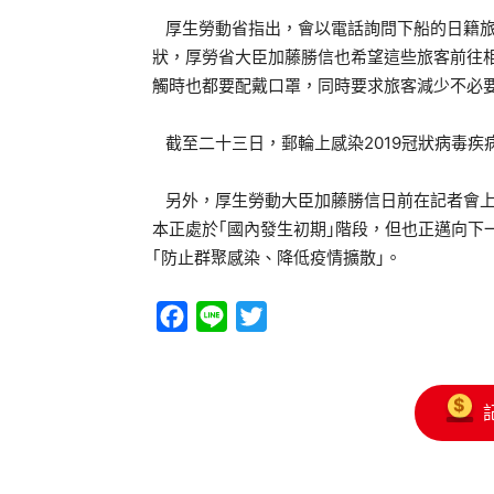
厚生勞動省指出，會以電話詢問下船的日籍旅
狀，厚勞省大臣加藤勝信也希望這些旅客前往
觸時也都要配戴口罩，同時要求旅客減少不必
截至二十三日，郵輪上感染2019冠狀病毒疾病
另外，厚生勞動大臣加藤勝信日前在記者會上談
本正處於｢國內發生初期｣階段，但也正邁向下
｢防止群聚感染、降低疫情擴散｣。
Facebook
Line
Twitter