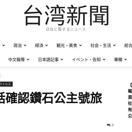
台湾新聞
日台に関するニュース
僑
政治
経済
観光・美食
社会・生活
総
中文報導
日本語記事
イベント・告知
專欄
..
ウイルス
【
報
話確認鑽石公主號旅
頁
社
有
公
0