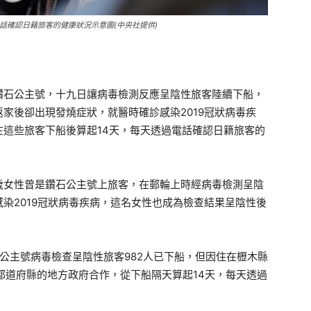
話確認日籍旅客的健康狀況示意圖(中央社提供)
鑽石公主號，十九日讓病毒檢測反應呈陰性旅客陸續下船，
家後卻出現發燒症狀，就醫時確診感染2019冠狀病毒疾
這些旅客下船後算起14天，每天透過電話確認日籍旅客的
歲女性曾是鑽石公主號上旅客，在郵輪上時經病毒檢測呈陰
染2019冠狀病毒疾病，這名女性也成為檢查結果呈陰性後
石公主號病毒檢查呈陰性旅客982人已下船，但因住在櫪木縣
都道府縣的地方政府合作，從下船隔天算起14天，每天透過