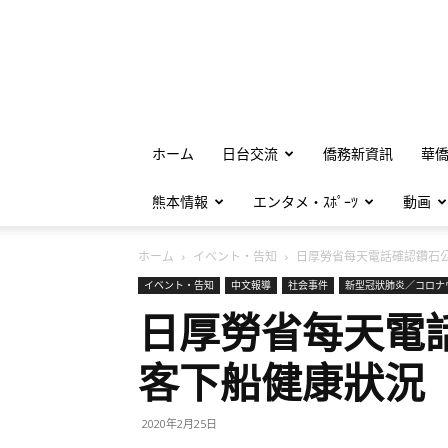
ホーム
日台交流
僑務新資訊
華
熊本情報
エンタメ・ｽﾎﾟｰﾂ
動画
ホーム
イベント・告知
日厚勞省每天電話確認鑽石公.
イベント・告知
中文報導
社会事件
新型冠狀肺炎／コロナ
日厚勞省每天電
客下船健康狀況
2020年2月25日