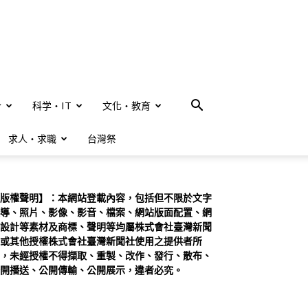
合
科学・IT
文化・教育
求人・求職
台灣祭
版權聲明】：本網站登載內容，包括但不限於文字
導、照片、影像、影音、檔案、網站版面配置、網
設計等素材及商標、聲明等均屬株式會社臺灣新聞
或其他授權株式會社臺灣新聞社使用之提供者所
，未經授權不得擷取、重製、改作、發行、散布、
開播送、公開傳輸、公開展示，違者必究。