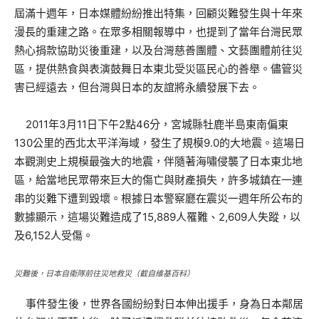
屆滿十週年，日本媒體紛紛推出特集，回顧災難發生與十年來
漫長的重建之路。在眾多相關報導中，也提到了當年台灣民眾
熱心捐款協助災後重建，以及台灣慈善團體、文藝團體前往災
區，提供熱食與表演鼓舞日本東北受災區民心的善舉。儘管災
害已經遠去，但台灣與日本的友誼將永續發展下去。
2011年3月11日下午2點46分，宮城縣牡鹿半島東南偏東
130公里的西北太平洋海域，發生了規模9.0的大地震。這場日
本觀測史上規模最強大的地震，伴隨著海嘯侵襲了日本東北地
區，給當地民眾帶來巨大的傷亡與財產損失，許多城鎮在一連
串的災難下遭到毀壞。根據日本警察廳在震災一週年所公布的
數據顯示，這場災難造成了15,889人罹難、2,609人失蹤，以
及6,152人受傷。
災難後，日本自衛隊前往災地救災（截自維基百科）
事件發生後，世界各國紛紛對日本伸出援手，身為日本鄰居