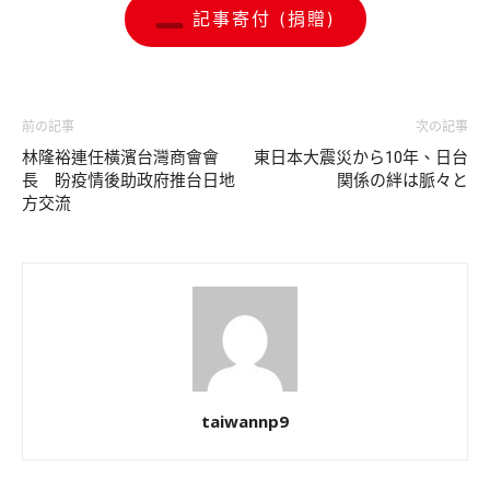
記事寄付 (捐贈)
前の記事
次の記事
林隆裕連任橫濱台灣商會會
東日本大震災から10年、日台
長 盼疫情後助政府推台日地
関係の絆は脈々と
方交流
taiwannp9