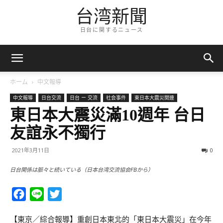
台湾新聞
日台に関するニュース
ホーム
中文報導
中文報導
日台交流
日台 ー 交流
社会事件
東日本大震災関連
東日本大震災滿10週年 台日
友誼永不獨行
2021年3月11日
0
日台関係は脈々と続いている（日本台湾交流協会FBから）
Facebook
Line
Twitter
【東京／綜合報導】重創日本東北的「東日本大震災」在今年