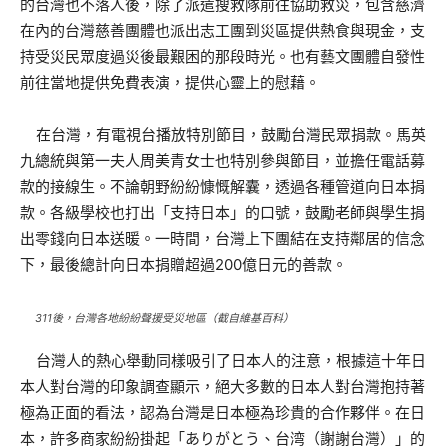
的台灣也不落人後，除了派遣搜救隊前往協助救災，包含慈濟
在內的台灣慈善團體也派出志工團到災區提供熱食與現金，支
持受災民眾度過災後最艱困的那段時光。也有藝文團體自發性
前往當地提供免費表演，提供心靈上的慰藉。
在台灣，有電視台播放特別節目，鼓勵台灣民眾捐款。馬英
九總統與第一夫人周美青女士也特別參與節目，並擔任電話募
款的接線生。不論朝野紛紛慷慨解囊，透過各種管道向日本捐
款。各級學校也打出「支持日本」的口號，鼓勵老師與學生捐
出零錢向日本送暖。一時間，台灣上下團結在支持鄰居的信念
下，最後總計向日本捐贈超過200億日元的善款。
311後，台灣各地紛紛聲援受災地區（截自維基百科）
台灣人的熱心舉動同樣吸引了日本人的注意，根據這十年日
本人對台灣的印象調查顯示，絕大多數的日本人對台灣抱持著
極為正面的看法，認為台灣是日本極為珍貴的合作夥伴。在日
本，許多商家紛紛掛起「ありがとう、台湾（謝謝台灣）」的