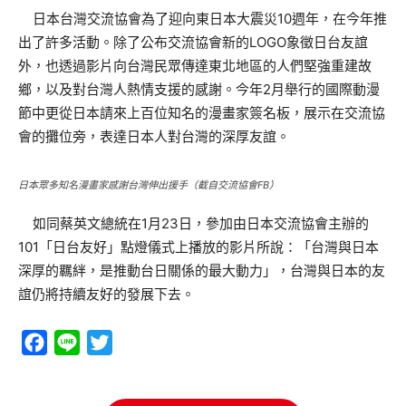
日本台灣交流協會為了迎向東日本大震災10週年，在今年推
出了許多活動。除了公布交流協會新的LOGO象徵日台友誼
外，也透過影片向台灣民眾傳達東北地區的人們堅強重建故
鄉，以及對台灣人熱情支援的感謝。今年2月舉行的國際動漫
節中更從日本請來上百位知名的漫畫家簽名板，展示在交流協
會的攤位旁，表達日本人對台灣的深厚友誼。
日本眾多知名漫畫家感謝台灣伸出援手（截自交流協會FB）
如同蔡英文總統在1月23日，參加由日本交流協會主辦的
101「日台友好」點燈儀式上播放的影片所說：「台灣與日本
深厚的羈絆，是推動台日關係的最大動力」，台灣與日本的友
誼仍將持續友好的發展下去。
Facebook
Line
Twitter