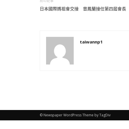
前の記事
日本國際媽祖會交接 曾鳳蘭接任第四屆會長
taiwannp1
© Newspaper WordPress Theme by TagDiv