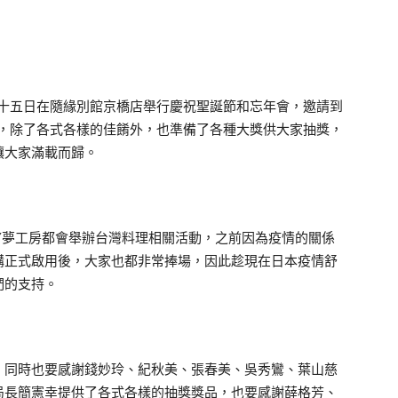
二十五日在隨緣別館京橋店舉行慶祝聖誕節和忘年會，邀請到
舉，除了各式各樣的佳餚外，也準備了各種大獎供大家抽獎，
讓大家滿載而歸。
PY夢工房都會舉辦台灣料理相關活動，之前因為疫情的關係
購正式啟用後，大家也都非常捧場，因此趁現在日本疫情舒
們的支持。
同時也要感謝錢妙玲、紀秋美、張春美、吳秀鸞、葉山慈
局長簡憲幸提供了各式各樣的抽獎獎品，也要感謝薛格芳、