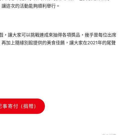
，讓這次的活動能夠順利舉行。
遊戲，讓大家可以挑戰連成來抽得各項獎品，幾乎是每位出席
再加上隨緣別館提供的美食佳餚，讓大家在2021年的尾聲
記事寄付 (捐贈)