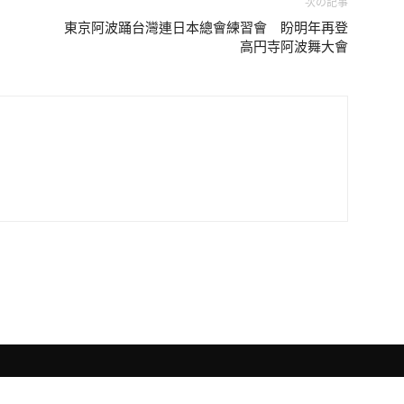
次の記事
東京阿波踊台灣連日本總會練習會 盼明年再登
高円寺阿波舞大會