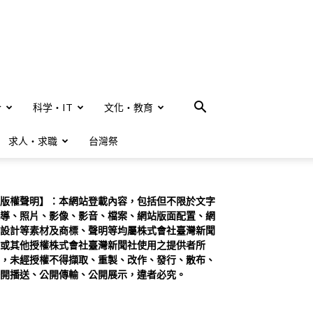
合
科学・IT
文化・教育
求人・求職
台灣祭
版權聲明】：本網站登載內容，包括但不限於文字
導、照片、影像、影音、檔案、網站版面配置、網
設計等素材及商標、聲明等均屬株式會社臺灣新聞
或其他授權株式會社臺灣新聞社使用之提供者所
，未經授權不得擷取、重製、改作、發行、散布、
開播送、公開傳輸、公開展示，違者必究。