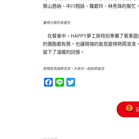
葉山慈納、中川翔詠、羅碧玲、林秀珠的幫忙
獲得大獎的幸運兒
在餐會中，HAPPY夢工房特別準備了賓果
的僑胞都有獎，也讓現場的氣氛變得熱鬧滾滾，
留下了溫暖的回憶。
現場氣氛繞鬧滾滾，大家也一起拍照留念
Facebook
Line
Twitter