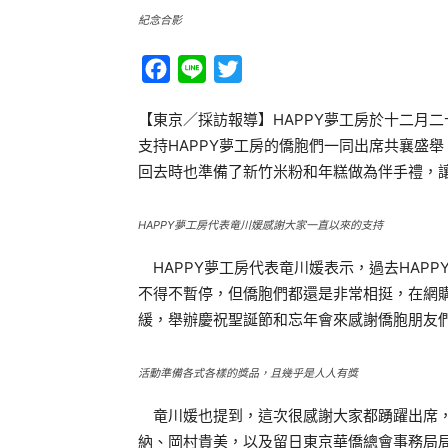
紀念合影
Facebook
Line
Twitter
【東京／採訪報導】HAPPY夢工房於十二月
支持HAPPY夢工房的僑胞們一同出席共襄盛
回去時也準備了新竹米粉和年糕做為伴手禮，
HAPPY夢工房代表竜川媛感謝大家一直以來的支持
HAPPY夢工房代表竜川媛表示，過去HAP
不得不暫停，但僑胞們都還是非常相挺，在網
緩，舉辦慶祝聖誕節和忘年會來感謝僑胞朋友
活動準備各式各樣的獎品，且幾乎是人人有獎
竜川媛也提到，這次很感謝大家都踴躍出席，
納、岡村貴美，以及留日東京華僑總會事務局