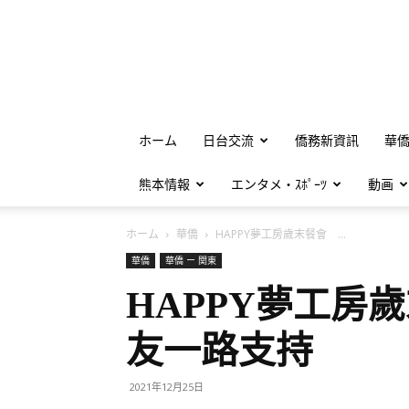
ホーム
日台交流
僑務新資訊
華
熊本情報
エンタメ・ｽﾎﾟｰﾂ
動画
ホーム
華僑
HAPPY夢工房歲末餐會 ...
華僑
華僑 ー 関東
HAPPY夢工房
友一路支持
2021年12月25日