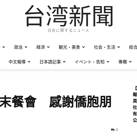
台湾新聞
日台に関するニュース
僑
政治
経済
観光・美食
社会・生活
総
中文報導
日本語記事
イベント・告知
專欄
【
報
歲末餐會 感謝僑胞朋
頁
社
有
公
0