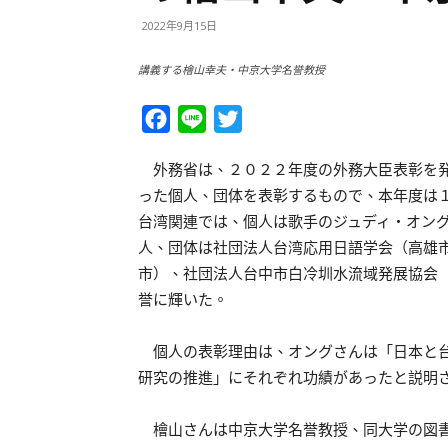
2022年9月15日
講義する檜山幸夫・中京大学名誉教授
Facebook
Line
Twitter
外務省は、２０２２年度の外務大臣表彰を発
った個人、団体を表彰するもので、本年度は
台湾関連では、個人は歌手のジュディ・オン
人、団体は社団法人台湾応用日語学会（高雄
市）、社団法人台中市白冷圳水流域発展協会
誉に輝いた。
個人の表彰理由は、オングさんは「日本と台
研究の推進」にそれぞれ功績があったと説明
檜山さんは中京大学名誉教授、同大学の図書