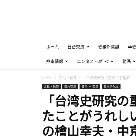
ホーム
日台交流
僑務新資訊
華
熊本情報
エンタメ・ｽﾎﾟｰﾂ
動画
ホーム
文化・教育
「台湾史研究の重要さを理解...
文化・教育
日台交流
日台 ー 交流
日本語記事
「台湾史研究の
たことがうれし
の檜山幸夫・中