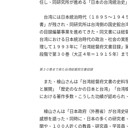
任し、同研究所が進める「日本の台湾統治史
台湾には日本統治時代（１８９５～１９４５
書」が残され、同研究所は台湾側の国史館台
の目録編纂事業を進めてきた。同文書には総
台湾における日本統治時代の政治、社会の実
理して１９９３年に「台湾総督府文書目録」
段階で第３０巻（大正４年＝１９１５年）ま
第３０巻まで来た台湾総督府文書目録
また、檜山さんは「台湾総督府文書の史料学
と展開」「歴史のなかの日本と台湾」「台湾
における著作多数。こうした功績が認められ
檜山さんは「日本政府（外務省）が台湾史研
感想を語った。同時に、日本の多くの研究者
関や、１００人近くの教員、研究員、学芸員