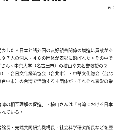
0
表した。日本と諸外国の友好親善関係の増進に貢献があ
１９７人の個人、４８の団体が表彰に選ばれた。その中で
グさん、中京大学（名古屋市）の檜山幸夫名誉教授の２
市）、台日文化経済協会（台北市）、中華文化総会（台北
（台中市）の台湾で活動する４団体が、それぞれ表彰の栄
湾の相互理解の促進」、檜山さんは「台湾における日本
されている。
館長、先端共同研究機構長、社会科学研究所長などを歴