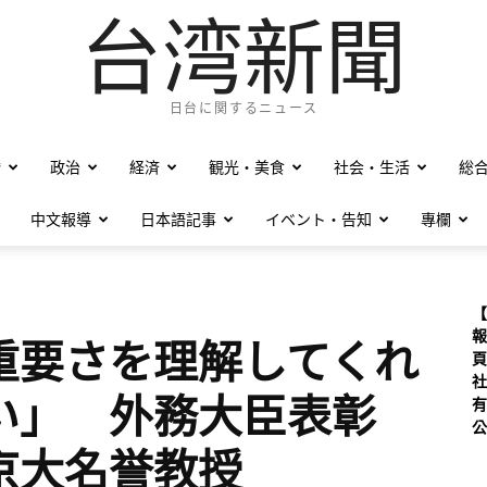
台湾新聞
日台に関するニュース
僑
政治
経済
観光・美食
社会・生活
総
中文報導
日本語記事
イベント・告知
專欄
【
報
重要さを理解してくれ
頁
社
い」 外務大臣表彰
有
公
京大名誉教授