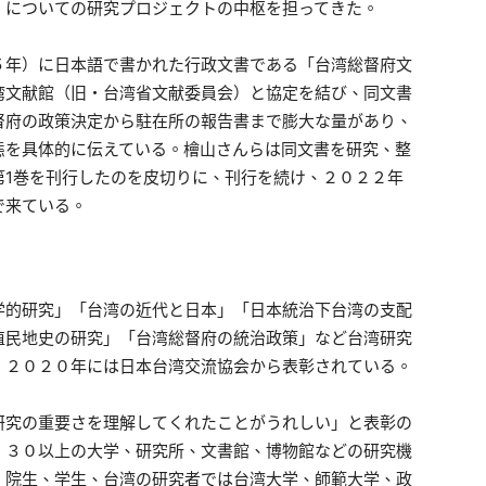
」についての研究プロジェクトの中枢を担ってきた。
年）に日本語で書かれた行政文書である「台湾総督府文
湾文献館（旧・台湾省文献委員会）と協定を結び、同文書
督府の政策決定から駐在所の報告書まで膨大な量があり、
態を具体的に伝えている。檜山さんらは同文書を研究、整
第1巻を刊行したのを皮切りに、刊行を続け、２０２２年
で来ている。
的研究」「台湾の近代と日本」「日本統治下台湾の支配
植民地史の研究」「台湾総督府の統治政策」など台湾研究
、２０２０年には日本台湾交流協会から表彰されている。
究の重要さを理解してくれたことがうれしい」と表彰の
、３０以上の大学、研究所、文書館、博物館などの研究機
、院生、学生、台湾の研究者では台湾大学、師範大学、政