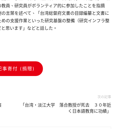
の教員、研究員がボランティア的に参加したことを指摘
謝の言葉を述べて、「台湾総督府文書の目録編纂と文書に
ための支援作業といった研究基盤の整備（研究インフラ整
だと思います」などと話した。
記事寄付 (捐贈)
次の記事
演
「台湾・淡江大学 落合教授が死去 ３０年近
く日本語教育に功績」