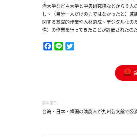
治大学など４大学と中央研究院などから６人
し、（自分一人だけの力ではなかったと）感
関する基礎的作業や人材育成、デジタル化の
備）の作業を行ってきたことが評価されたの
Facebook
Line
Twitter
前の記事
台湾、日本、韓国の演劇人が九州芸文館で公