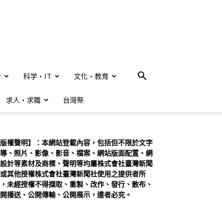
合
科学・IT
文化・教育
求人・求職
台灣祭
版權聲明】：本網站登載內容，包括但不限於文字
導、照片、影像、影音、檔案、網站版面配置、網
設計等素材及商標、聲明等均屬株式會社臺灣新聞
或其他授權株式會社臺灣新聞社使用之提供者所
，未經授權不得擷取、重製、改作、發行、散布、
開播送、公開傳輸、公開展示，違者必究。