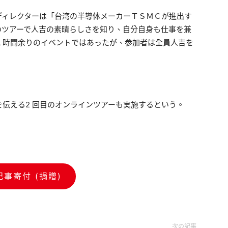
ィレクターは「台湾の半導体メーカーＴＳＭＣが進出す
のツアーで人吉の素晴らしさを知り、自分自身も仕事を兼
１時間余りのイベントではあったが、参加者は全員人吉を
力を伝える2 回目のオンラインツアーも実施するという。
記事寄付 (捐贈)
次の記事