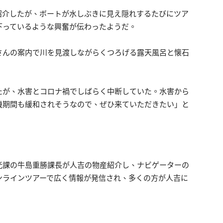
介したが、ボートが水しぶきに見え隠れするたびにツア
下っているような興奮が伝わったようだ。
んの案内で川を見渡しながらくつろげる露天風呂と懐石
が、水害とコロナ禍でしばらく中断していた。水害から
機期間も緩和されそうなので、ぜひ来ていただきたい」と
課の牛島重勝課長が人吉の物産紹介し、ナビゲーターの
ンラインツアーで広く情報が発信され、多くの方が人吉に