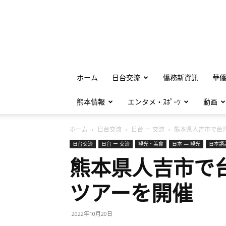
ホーム
日台交流
僑務新資訊
華
熊本情報
エンタメ・ｽﾎﾟｰﾂ
動画
ホーム
日台交流
日台 ー 交流
熊本県人吉市で台湾
日台交流
日台 ー 交流
観光・美食
日本 — 観光
日本語
熊本県人吉市で
ツアーを開催
2022年10月20日