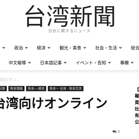
台湾新聞
日台に関するニュース
僑
政治
経済
観光・美食
社会・生活
総
中文報導
日本語記事
イベント・告知
專欄
向けオン...
記事
熊本情報
熊本— 経済
熊本ー 台灣．熊本交流
【
報
台湾向けオンライン
頁
社
有
公
0