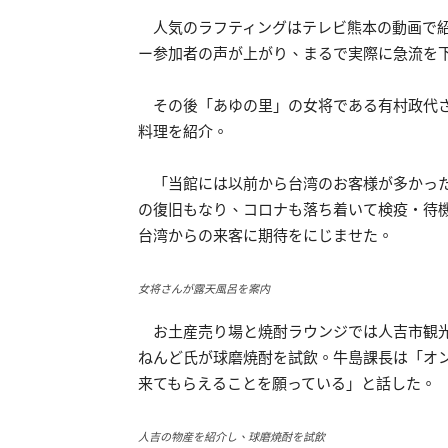
人気のラフティングはテレビ熊本の動画で紹
ー参加者の声が上がり、まるで実際に急流を
その後「あゆの里」の女将である有村政代さ
料理を紹介。
「当館には以前から台湾のお客様が多かった
の復旧もなり、コロナも落ち着いて検疫・待
台湾からの来客に期待をにじませた。
女将さんが露天風呂を案内
お土産売り場と焼酎ラウンジでは人吉市観光
ねんど氏が球磨焼酎を試飲。牛島課長は「オ
来てもらえることを願っている」と話した。
人吉の物産を紹介し、球磨焼酎を試飲