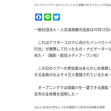
オンラインツアーのパンフレットと球磨川のラフティング(右は
Facebook
Line
Twitter
一般社団法人・人吉温泉観光協会は10月12
これはアフターコロナに向けたインバウンド
行社」が連携して行ったもの。ナビゲーター
めた。（撮影・配信メディア・ワン社）
この日のツアーの参加者はあらかじめ登録し
する会員がおよそ４万人登録されているため
オープニングでは球磨川を一望できる旅館「
吉市の全体像を説明した。
ねんど氏(左)が流ちょうな中国語で人吉市の全体像を説明