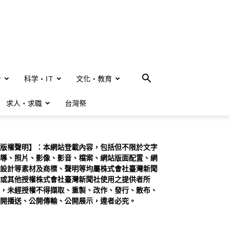
合
科学・IT
文化・教育
求人・求職
台灣祭
版權聲明】：本網站登載內容，包括但不限於文字
導、照片、影像、影音、檔案、網站版面配置、網
設計等素材及商標、聲明等均屬株式會社臺灣新聞
或其他授權株式會社臺灣新聞社使用之提供者所
，未經授權不得擷取、重製、改作、發行、散布、
開播送、公開傳輸、公開展示，違者必究。