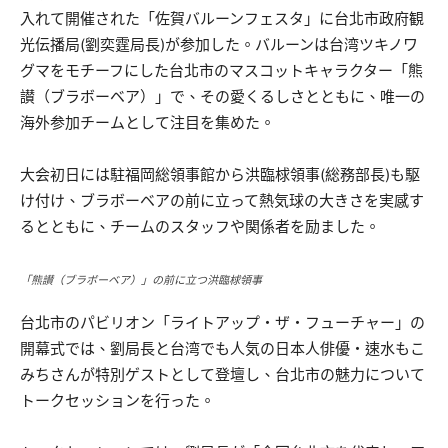
入れて開催された「佐賀バルーンフェスタ」に台北市政府観
光伝播局(劉奕霆局長)が参加した。バルーンは台湾ツキノワ
グマをモチーフにした台北市のマスコットキャラクター「熊
讃（ブラボーベア）」で、その愛くるしさとともに、唯一の
海外参加チームとして注目を集めた。
大会初日には駐福岡総領事館から洪臨梂領事(総務部長)も駆
け付け、ブラボーベアの前に立って熱気球の大きさを実感す
るとともに、チームのスタッフや関係者を励ました。
「熊讃（ブラボーベア）」の前に立つ洪臨梂領事
台北市のパビリオン「ライトアップ・ザ・フューチャー」の
開幕式では、劉局長と台湾でも人気の日本人俳優・速水もこ
みちさんが特別ゲストとして登壇し、台北市の魅力について
トークセッションを行った。