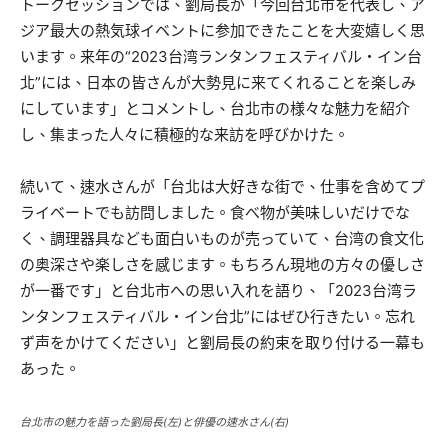
トークセッションでは、劉局長が「今回台北市を代表し、ア
ジア最大の熱気球イベントに参加できたことを大変嬉しく思
います。来年の“2023台湾ランタンフェスティバル・イン台
北”には、日本の皆さんが大勢見に来てくれることを楽しみ
にしています」とコメントし、台北市の様々な魅力を紹介
し、集まった人々に積極的な来訪を呼びかけた。
続いて、速水さんが「台北は大好きな街で、仕事を含めてプ
ライベートでも訪問しました。食べ物が美味しいだけでな
く、調理器具なども面白いものが売っていて、台湾の食文化
の奥深さや楽しさを感じます。もちろん現地の方々の優しさ
が一番です」と台北市への思い入れを語り、「2023台湾ラ
ンタンフェスティバル・イン台北”にはぜひ行きたい。忘れ
ず声をかけてください」と劉局長の約束を取り付ける一幕も
あった。
台北市の魅力を語った劉局長(左)と俳優の速水さん(右)