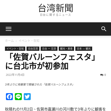
台湾新聞
日台に関するニュース
ホーム
イベント・告知
イベント・告知
日台交流
日台 ー 交流
観光・美食
日本 — 観光
「佐賀バルーンフェスタ」
に台北市が初参加
2022年11月4日
0
3年ぶりに有観客で開催された「佐賀バルーンフェスタ」
Facebook
Line
Twitter
秋晴れの11月2日、佐賀市嘉瀬川の河川敷で3年ぶりに観客を