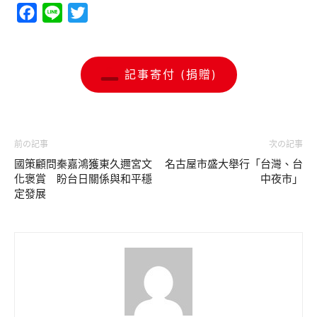
Facebook
Line
Twitter
記事寄付 (捐贈)
前の記事
次の記事
國策顧問秦嘉鴻獲東久邇宮文
名古屋市盛大舉行「台灣、台
化褒賞 盼台日關係與和平穩
中夜市」
定發展