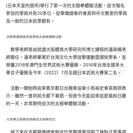
(日本天皇的居所)舉行了第一次的太極拳體驗活動，這次報名
參加的學員共有20多位，從華僑總會的會員到中文教室的學員
及一般的日本民眾都有。
京都華僑總會首度舉辦太極拳體驗活動
教學老師是由就讀大阪體育大學研究所博士課程的潘政親老
師擔任，潘老師畢業於台灣文化大學技擊運動暨國術學系，並
榮獲2018年澳門全世界武術大賽優勝、2016年台灣全國多大
專女子優勝及今年（2022）7月全國日本武術大賽第二名。
活動一開始時由來賓京都日台親善協會小島裕史會長致詞表
示，雖然一直到前天都下著雨，但是今天能迎來這麼風和日麗
的一天，非常期待這次的太極拳體驗活動。
大家專注跟著老師練習太極拳招式
接下來在京都華僑總會劉佳玲常務理事説明了幾點注意事項