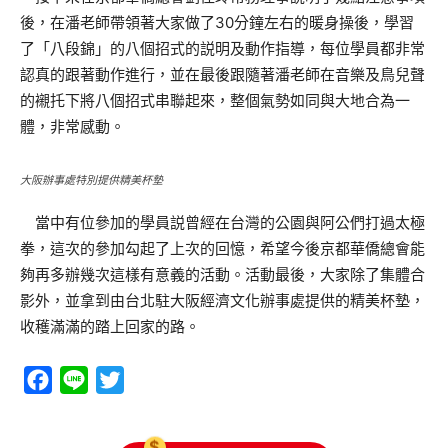
後，在潘老師帶領著大家做了30分鐘左右的暖身操後，學習
了「八段錦」的八個招式的説明及動作指導，每位學員都非常
認真的跟著動作進行，並在最後跟隨著潘老師在音樂及鳥兒聲
的襯托下將八個招式串聯起來，整個氣勢如同與大地合為一
體，非常感動。
大阪辦事處特別提供精美杯墊
當中有位參加的學員説曾經在台灣的公園與阿公們打過太極
拳，這次的參加勾起了上次的回憶，希望今後京都華僑總會能
夠再多辦幾次這樣有意義的活動。活動最後，大家除了集體合
影外，並拿到由台北駐大阪經濟文化辦事處提供的精美杯墊，
收穫滿滿的踏上回家的路。
Facebook
Line
Twitter