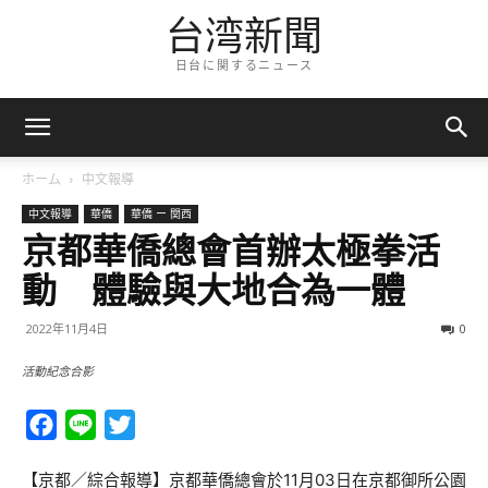
台湾新聞
日台に関するニュース
ホーム
中文報導
中文報導
華僑
華僑 ー 関西
京都華僑總會首辦太極拳活
動 體驗與大地合為一體
2022年11月4日
0
活動紀念合影
Facebook
Line
Twitter
【京都／綜合報導】京都華僑總會於11月03日在京都御所公園