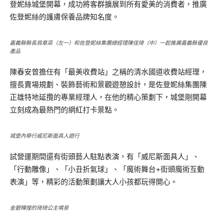
登妮絲城堡開幕，成功將客群擴展到所有愛美的消費者，推廣
佐登妮絲的護膚保養品牌知名度。
嘉義縣縣長翁章梁（左一）和佐登妮絲集團總經理陳佳琦（中）一起推廣嘉義縣優良
產品
陳春安曾擔任有「最美收費站」之稱的清水國道收費站經理，
擅長賣場規劃、裝飾藝術和景觀遊憩設計，是佐登妮絲集團陳
正雄特地延攬的專業經理人，在他的精心策劃下，城堡剛開幕
立刻成為最熱門的網紅打卡景點。
城堡內舉行威尼斯面具人遊行
試營運期間還有街頭藝人駐點表演，有「威尼斯面具人」、
「行動雕像」、「小丑折氣球」、「魔術舞台+街頭魔術互動
表演」等，精彩的活動策劃讓大人小孩都玩得開心。
金碧輝煌的琦琦公主噴泉