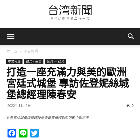
台湾新聞
日台に関するニュース
ホーム
中文報導
中文報導
観光・美食
台湾 — 観光
打造一座充滿力與美的歐洲
宮廷式城堡 專訪佐登妮絲城
堡總經理陳春安
2022年11月2日
0
佐登妮絲城堡總經理陳春安是賣場規劃和活動企劃高手
Facebook
Line
Twitter