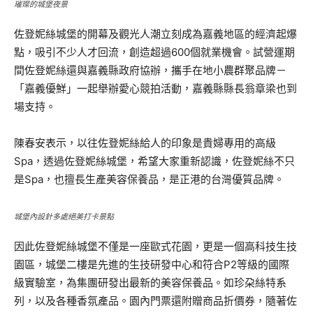
璀璨的城堡夜景
佐登妮絲城堡的開幕及觀光人潮立刻成為嘉義地區的經濟起爆
點，吸引不少人才回流，創造超過600個就業機會。試營運期
間佐登妮絲還與嘉義縣政府協辦，攜手在地小農群聚品牌－
「嘉義優鮮」一起舉辦愛心競拍活動，嘉義縣縣長翁章梁也到
場支持。
陳春安表示，以往佐登妮絲給人的印象是貴婦專用的高級
Spa，透過佐登妮絲城堡，希望大家重新認識，佐登妮絲不只
是Spa，也擅長生產美容保養品，是正港的台灣優質品牌。
城堡內設針多處絕美打卡景點
因此佐登妮絲城堡不僅是一座歐式花園，更是一個高科技生技
園區，城堡二樓是先進的生技研發中心和符合P2等級的國際
級實驗室，為集團研發出最新的美容保養品。如珍朶絲特系
列，以及各種香氛產品。園內門票還附贈商品折價券，隨著佐