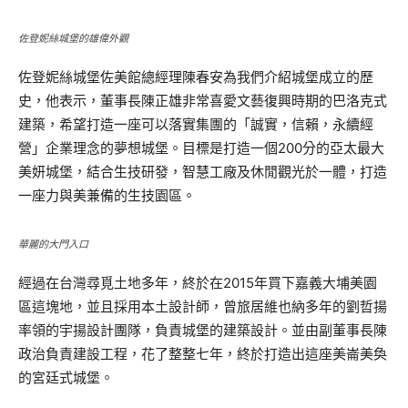
佐登妮絲城堡的雄偉外觀
佐登妮絲城堡佐美館總經理陳春安為我們介紹城堡成立的歷
史，他表示，董事長陳正雄非常喜愛文藝復興時期的巴洛克式
建築，希望打造一座可以落實集團的「誠實，信賴，永續經
營」企業理念的夢想城堡。目標是打造一個200分的亞太最大
美妍城堡，結合生技研發，智慧工廠及休閒觀光於一體，打造
一座力與美兼備的生技園區。
華麗的大門入口
經過在台灣尋覓土地多年，終於在2015年買下嘉義大埔美園
區這塊地，並且採用本土設計師，曾旅居維也納多年的劉哲揚
率領的宇揚設計團隊，負責城堡的建築設計。並由副董事長陳
政治負責建設工程，花了整整七年，終於打造出這座美崙美奐
的宮廷式城堡。