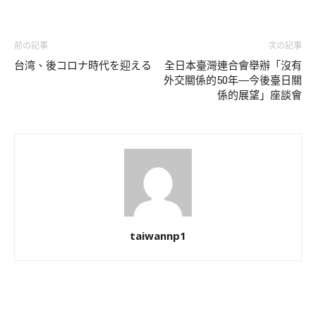
前の記事
次の記事
台湾、後コロナ時代を迎える
全日本臺灣連合會舉辦「沒有
外交關係的50年―今後臺日關
係的展望」座談會
taiwannp1