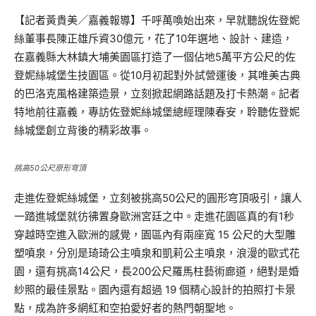
【記者黃貴美／嘉義報導】千呼萬喚始出來，早就聽說佐登妮
絲董事長陳正雄斥資30億元，花了10年選地、設計、建造，
在嘉義縣大林鎮大埔美園區打造了一個佔地5萬平方公尺的佐
登妮絲城堡生技園區。從10月初起對外試營運後，其唯美古典
的巴洛克風格建築造景，立刻掀起網路話題及打卡熱潮。記者
特地前往嘉義，專訪佐登妮絲城堡總經理陳春安，聆聽佐登妮
絲城堡創立背後的精彩故事。
挑高50公尺原形穹頂
走進佐登妮絲城堡，立刻被挑高50公尺的圓形穹頂吸引，讓人
一踏進城堡就彷彿置身歐洲宮廷之中。走進花園區真的有1秒
穿越時空進入歐洲的感覺，園區內有兩座寬 15 公尺的大型雕
塑噴泉，分別是琦琦公主噴泉和凱莉公主噴泉，浪漫的歐式花
園，還有挑高14公尺，長200公尺羅馬柱藝術廊道，絕對是婚
紗照的最佳景點。園內還有超過 19 個精心設計的拍照打卡景
點，成為許多網紅和空拍愛好者的熱門朝聖地。