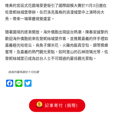
唯美的宮廷式花園場景更吸引了國際超模大賽於11月3日選在
佐登妮絲城堡舉辦，在巴洛克風格的浪漫城堡中上演時尚大
秀，帶來一場華麗視覺盛宴。
隨著國境的逐漸開放，海外僑胞出現返台熱潮，陳春安誠摯的
歡迎海外僑胞前來佐登妮絲城堡作客，並推薦嘉義的伴手禮如
嘉義極光哈密瓜、烏魚子爆米花、火雞肉飯真空包、頭等獎蜂
蜜等，及嘉義的熱門觀光景點，如阿里山的石棹琉璃光等，佐
登妮絲城堡已成為訪台人士不可錯過的最佳觀光景點。
挑高的羅馬圓柱十分壯觀
Facebook
Line
Twitter
記事寄付 (捐贈)