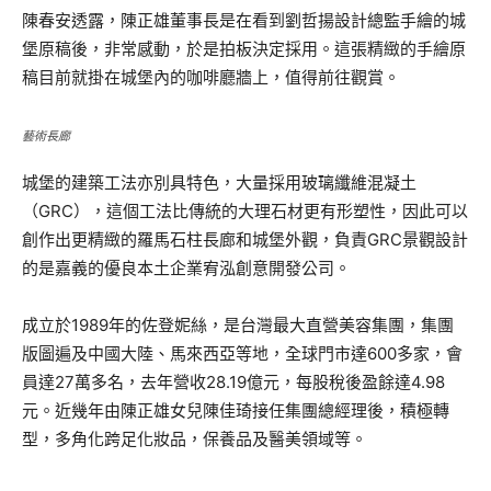
陳春安透露，陳正雄董事長是在看到劉哲揚設計總監手繪的城
堡原稿後，非常感動，於是拍板決定採用。這張精緻的手繪原
稿目前就掛在城堡內的咖啡廳牆上，值得前往觀賞。
藝術長廊
城堡的建築工法亦別具特色，大量採用玻璃纖維混凝土
（GRC），這個工法比傳統的大理石材更有形塑性，因此可以
創作出更精緻的羅馬石柱長廊和城堡外觀，負責GRC景觀設計
的是嘉義的優良本土企業宥泓創意開發公司。
成立於1989年的佐登妮絲，是台灣最大直營美容集團，集團
版圖遍及中國大陸、馬來西亞等地，全球門市達600多家，會
員達27萬多名，去年營收28.19億元，每股稅後盈餘達4.98
元。近幾年由陳正雄女兒陳佳琦接任集團總經理後，積極轉
型，多角化跨足化妝品，保養品及醫美領域等。