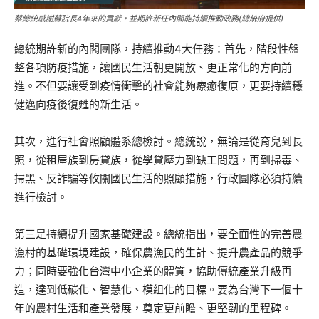
蔡總統感謝蘇院長4年來的貢獻，並期許新任內閣能持續推動政務(總統府提供)
總統期許新的內閣團隊，持續推動4大任務：首先，階段性盤
整各項防疫措施，讓國民生活朝更開放、更正常化的方向前
進。不但要讓受到疫情衝擊的社會能夠療癒復原，更要持續穩
健邁向疫後復甦的新生活。
其次，進行社會照顧體系總檢討。總統說，無論是從育兒到長
照，從租屋族到房貸族，從學貸壓力到缺工問題，再到掃毒、
掃黑、反詐騙等攸關國民生活的照顧措施，行政團隊必須持續
進行檢討。
第三是持續提升國家基礎建設。總統指出，要全面性的完善農
漁村的基礎環境建設，確保農漁民的生計、提升農產品的競爭
力；同時要強化台灣中小企業的體質，協助傳統產業升級再
造，達到低碳化、智慧化、模組化的目標。要為台灣下一個十
年的農村生活和產業發展，奠定更前瞻、更堅韌的里程碑。