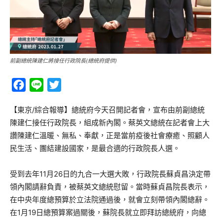
前副總統陳建仁將接任行政院長(總統府提供)
Facebook
Line
Twitter
【東京/綜合報導】總統府今天召開記者會，宣布由前副總統
陳建仁接任行政院長，組成新內閣。蔡英文總統在記者會上大
讚陳建仁溫暖、無私、奉獻，正是當前疫後社會療癒、照顧人
民生活、團結建設國家，是最合適的行政院長人選。
受到去年11月26日的九合一大選大敗，行政院長蘇貞昌決定帶
領內閣請辭負責，被蔡英文總統慰留。當時蘇貞昌院長表示，
在中央年度總預算於立法院通過後，就會立刻帶領內閣總辭。
在1月19日總預算案過關後，蘇院長就立即拜訪總統府，向總