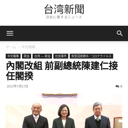
台湾新聞
日台に関するニュース
ホーム
中文報導
中文報導
政治
台湾 — 政治
社会事件
新型冠狀肺炎／コロナウイルス
內閣改組 前副總統陳建仁接
任閣揆
2023年1月27日
0