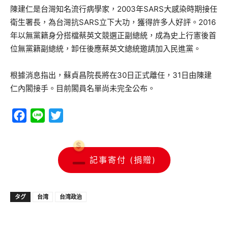
陳建仁是台灣知名流行病學家，2003年SARS大感染時期接任
衛生署長，為台灣抗SARS立下大功，獲得許多人好評。2016
年以無黨籍身分搭檔蔡英文競選正副總統，成為史上行憲後首
位無黨籍副總統，卸任後應蔡英文總統邀請加入民進黨。
根據消息指出，蘇貞昌院長將在30日正式離任，31日由陳建
仁內閣接手。目前閣員名單尚未完全公布。
Facebook
Line
Twitter
記事寄付 (捐贈)
タグ
台湾
台湾政治