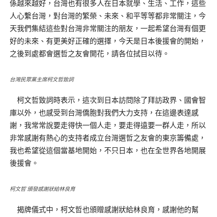
係越來越好，台灣也有很多人在日本就學、生活、工作，這些
人心繫台灣，對台灣的繁榮、未來、和平等等都非常關注，今
天我們集結這些對台灣非常關注的朋友，一起希望台灣有個更
好的未來、有更美好正確的選擇，今天是日本後援會的開始，
之後到處都會選哲之友會開花，請各位拭目以待。
台灣民眾黨主席柯文哲致詞
柯文哲致詞時表示，這次到日本訪問除了拜訪政界、國會智
庫以外，也感受到台灣僑胞對我們大力支持，在這邊表達感
謝，我常常說要走得快一個人走，要走得遠要一群人走，所以
非常感謝有熱心的支持者成立台灣選哲之友會的東京籌備處，
我也希望從這個當基地開始，不只日本，也在全世界各地開展
後援會。
柯文哲˙頒發感謝狀給林良育
揭牌儀式中，柯文哲也頒贈感謝狀給林良育，感謝他的幫