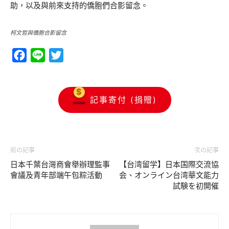
助，以及與前來支持的僑胞們合影留念。
柯文哲與僑胞合影留念
Facebook
Line
Twitter
記事寄付 (捐贈)
前の記事
次の記事
日本千葉台灣商會舉辦理監事
【台湾留学】日本国際交流協
會議及青年部端午包粽活動
会、オンライン台湾華文能力
試験を初開催