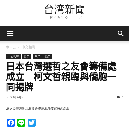
台湾新聞
日台に関するニュース
ホーム
中文報導
中文報導
政治
台湾 — 政治
日本台灣選哲之友會籌備處
成立 柯文哲親臨與僑胞一
同揭牌
2023年6月8日
0
日本台灣選哲之友會籌備處揭牌儀式紀念合影
Facebook
Line
Twitter