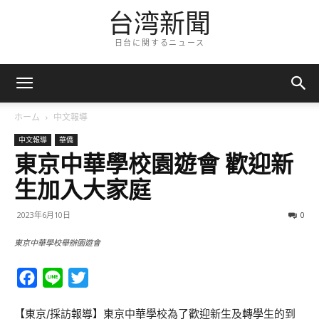
台湾新聞
日台に関するニュース
ホーム
中文報導
中文報導
華僑
東京中華學校園遊會 歡迎新
生加入大家庭
2023年6月10日
0
東京中華學校舉辦園遊會
Facebook
Line
Twitter
【東京/採訪報導】東京中華學校為了歡迎新生及轉學生的到