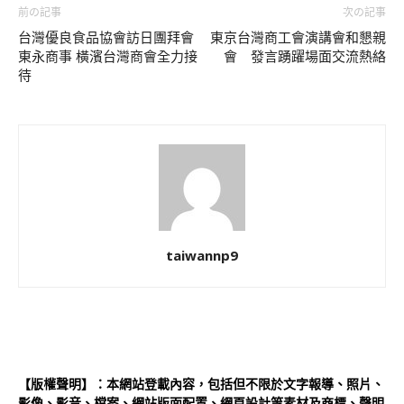
前の記事
次の記事
台灣優良食品協會訪日團拜會
東京台灣商工會演講會和懇親
東永商事 橫濱台灣商會全力接
會 發言踴躍場面交流熱絡
待
taiwannp9
【版權聲明】：本網站登載內容，包括但不限於文字報導、照片、
影像、影音、檔案、網站版面配置、網頁設計等素材及商標、聲明