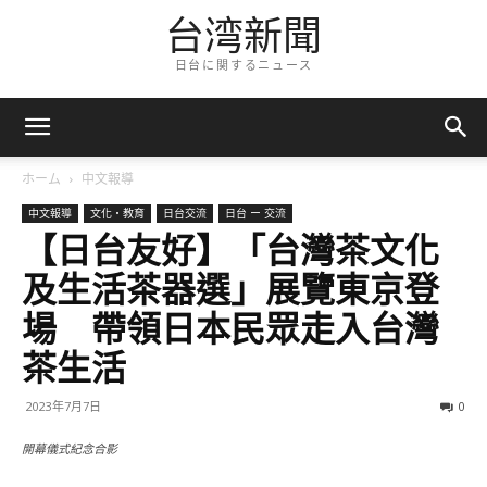
台湾新聞
日台に関するニュース
ホーム
中文報導
中文報導
文化・教育
日台交流
日台 ー 交流
【日台友好】「台灣茶文化
及生活茶器選」展覽東京登
場 帶領日本民眾走入台灣
茶生活
2023年7月7日
0
開幕儀式紀念合影