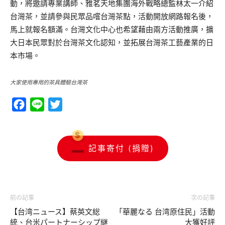
動，將邀請專業講師、雅茗天地集團海外戰略總監林太一介紹
台灣茶，並請參與民眾品嚐台灣茶點，活動開放網路報名後，
馬上就報名額滿。台灣文化中心也希望藉由兩方活動推廣，擴
大日本民眾對於台灣茶文化認知，並拓展台灣茶工藝產業的日
本市場。
大家使用專用的茶具體驗台灣茶
Facebook
Line
Twitter
記事寄付 (捐贈)
前の記事
次の記事
【台湾ニュース】蔡英文総
「華麗なる 台湾原住民」活動
統、台米パートナーシップ継
大獲好評