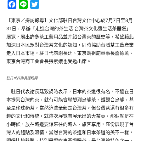
Facebook
Line
Twitter
【東京／採訪報導】文化部駐日台灣文化中心於7月7日至8月
31日，舉辦「走進台灣的茶生活 台灣茶文化暨生活茶器選」
展覽，展出許多茶工藝用品並介紹台灣茶的歷史等，希望藉此
加深日本民眾對台灣茶文化的認知，同時協助台灣茶工藝產業
走入日本市場，駐日代表謝長廷、東京媽祖廟董事長詹德薰、
東京台灣商工會會長張素娥也受邀出席。
駐日代表謝長廷致詞
駐日代表謝長廷致詞時表示，日本的茶道很有名，不過在日
本提到台灣的茶，就有可能會聯想到烏龍茶、鐵觀音烏龍，甚
至是珍珠奶茶，當然這些全部是台灣茶，但台灣茶還有很多有
趣的文化和傳統，就這次展覽有展示出的大茶壺，那個就是在
小時候，放在路邊要讓來往的路人、旅客享用，充份展現了台
灣人的體貼及溫情，當然台灣的茶道和日本茶道的美不一樣，
顯得比較熱鬧，特別是邊吃東西邊喝茶，是台灣的特色之一，