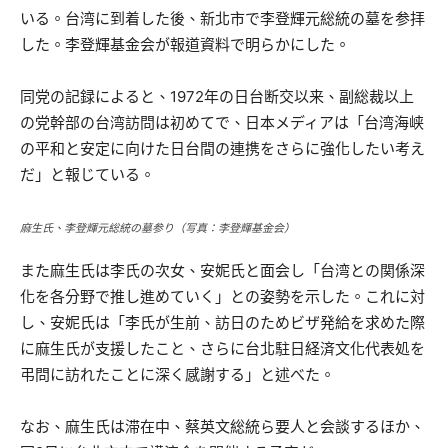
いる。台湾に到着した後、新北市で李登輝元総統の墓を参拝
した。李登輝基金会が報道資料で明らかにした。
同党の記録によると、1972年の日台断交以来、副総裁以上
の党幹部の台湾訪問は初めてで、日本メディアは「台湾海峡
の平和と安定に向けた日台間の連携をさらに強化したい考え
だ」と報じている。
麻生氏、李登輝元総統の墓参り（写真：李登輝基金会）
また麻生氏は李氏の次女、安妮氏と面会し「台湾との関係深
化を各分野で推し進めていく」との姿勢を示した。これに対
し、安妮氏は「李氏が生前、訪日のためビザ発給を求めた際
に麻生氏が支援したこと、さらに台北駐日経済文化代表処を
弔問に訪れたことに深く感謝する」と述べた。
なお、麻生氏は滞在中、蔡英文総統ら要人と会談するほか、