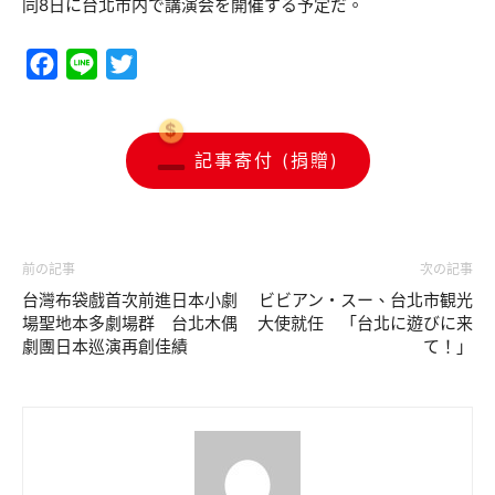
同8日に台北市内で講演会を開催する予定だ。
Facebook
Line
Twitter
記事寄付 (捐贈)
前の記事
次の記事
台灣布袋戲首次前進日本小劇
ビビアン・スー、台北市観光
場聖地本多劇場群 台北木偶
大使就任 「台北に遊びに来
劇團日本巡演再創佳績
て！」