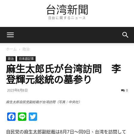
台湾新聞
日台に関するニュース
ホーム
政治
政治
日本語記事
麻生太郎氏が台湾訪問 李
登輝元総統の墓参り
2023年8月8日
0
麻生太郎自民党副総裁が台湾訪問（写真：中央社）
Facebook
Line
Twitter
自民党の麻生太郎副総裁は8月7日～同9日、台湾を訪問して