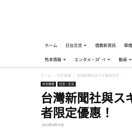
ホーム
日台交流
僑務新資訊
華
熊本情報
エンタメ・ｽﾎﾟｰﾂ
動画
ホーム
中文報導
台灣新聞社與スギ薬局合作 ...
中文報導
社会・生活
台灣新聞社與ス
者限定優惠！
2024年4月19日