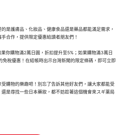
要的是護膚品、化妝品、健康食品還是藥品都能滿足需求，
攜手合作，提供限定優惠給讀者朋友們！
果你購物滿2萬日圓，折扣提升至5%；如果購物滿3萬日
%的免稅優惠！在結帳時出示台灣新聞的限定條碼，即可立即
受購物的樂趣吧！別忘了告訴其他好友們，讓大家都能受
，還是尋找一些日本藥妝，都不妨趁著這個機會來スギ薬局