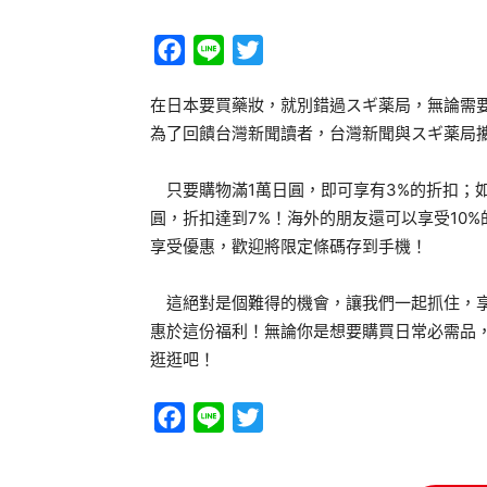
Facebook
Line
Twitter
在日本要買藥妝，就別錯過スギ薬局，無論需
為了回饋台灣新聞讀者，台灣新聞與スギ薬局
只要購物滿1萬日圓，即可享有3%的折扣；如
圓，折扣達到7%！海外的朋友還可以享受10
享受優惠，歡迎將限定條碼存到手機！
這絕對是個難得的機會，讓我們一起抓住，享
惠於這份福利！無論你是想要購買日常必需品
逛逛吧！
Facebook
Line
Twitter