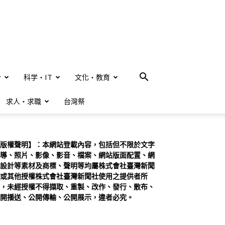
合
科学・IT
文化・教育
求人・求職
台灣祭
版權聲明】：本網站登載內容，包括但不限於文字
導、照片、影像、影音、檔案、網站版面配置、網
設計等素材及商標、聲明等均屬株式會社臺灣新聞
或其他授權株式會社臺灣新聞社使用之提供者所
，未經授權不得擷取、重製、改作、發行、散布、
開播送、公開傳輸、公開展示，違者必究。