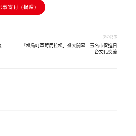
記事寄付 (捐贈)
次の記事
流
「橫島町草莓馬拉松」盛大開幕 玉名市促進日
台文化交流