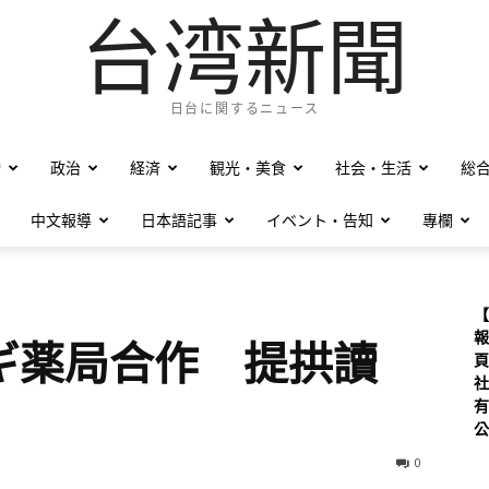
台湾新聞
日台に関するニュース
僑
政治
経済
観光・美食
社会・生活
総
中文報導
日本語記事
イベント・告知
專欄
【
報
ギ薬局合作 提拱讀
頁
社
有
公
0