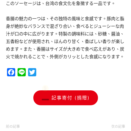
このソーセージは、台湾の食文化を象徴する一品です。
香腸の魅力の一つは、その独特の風味と食感です。豚肉と脂
身が絶妙なバランスで混ざり合い、食べるとジューシーな肉
汁が口の中に広がります。特製の調味料には、砂糖、醤油、
五香粉などが使用され、ほんのり甘く、香ばしい香りが楽し
めます。また、香腸はサイズが大きめで食べ応えがあり、炭
火で焼かれることで、外側がカリッとした食感になります。
Facebook
Line
Twitter
記事寄付 (捐贈)
前の記事
次の記事