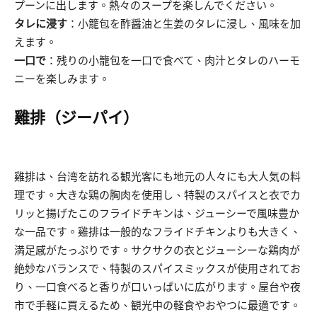
プーンに出します。熱々のスープを楽しんでください。
タレに浸す
：小籠包を酢醤油と生姜のタレに浸し、風味を加
えます。
一口で
：残りの小籠包を一口で食べて、肉汁とタレのハーモ
ニーを楽しみます。
雞排（ジーパイ）
雞排は、台湾を訪れる観光客にも地元の人々にも大人気の料
理です。大きな鶏の胸肉を使用し、特製のスパイスと衣でカ
リッと揚げたこのフライドチキンは、ジューシーで風味豊か
な一品です。雞排は一般的なフライドチキンよりも大きく、
満足感がたっぷりです。サクサクの衣とジューシーな鶏肉が
絶妙なバランスで、特製のスパイスミックスが使用されてお
り、一口食べると香りが口いっぱいに広がります。屋台や夜
市で手軽に買えるため、観光中の軽食やおやつに最適です。