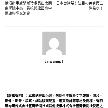
橫濱辦事處張淑玲處長出席關
日本台湾祭り注目の美食第三
東學院中高一貫校與建國高中
弾発表！
樂旗聯隊交流會
taiwannp1
【版權聲明】：本網站登載內容，包括但不限於文字報導、照片、
影像、影音、檔案、網站版面配置、網頁設計等素材及商標、聲明
等均屬株式會社臺灣新聞社或其他授權株式會社臺灣新聞社使用之