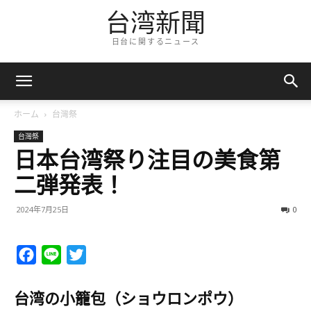
台湾新聞
日台に関するニュース
ホーム
台灣祭
台灣祭
日本台湾祭り注目の美食第
二弾発表！
2024年7月25日
0
Facebook
Line
Twitter
台湾の小籠包（ショウロンポウ）