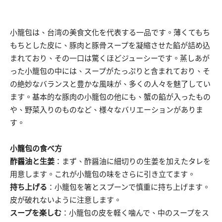
小籠包は、台湾の美食文化を代表する一品です。薄くてもち
もちとした皮に、豚肉と豚骨スープを凝縮させた餡が詰め込
まれており、その一口は驚くほどジューシーです。蒸しあが
った小籠包の中には、スープがたっぷりと含まれており、そ
の絶妙なバランスと豊かな風味が、多くの人々を魅了してい
ます。基本的な豚肉の小籠包の他にも、蟹の餡が入ったもの
や、野菜入りのものなど、様々なバリエーションがありま
す。
小籠包の食べ方
酢醤油と生姜
：まず、酢醤油に細切りの生姜を加えたタレを
用意します。これが小籠包の味をさらに引き立てます。
持ち上げる
：小籠包を箸とスプーンで慎重に持ち上げます。
皮が破れないように注意します。
スープを楽しむ
：小籠包の皮を軽く噛んで、中のスープをス