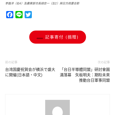
李逸洋（右4）及農業部次長胡忠一（左2）與日方政要合影
Facebook
Line
Twitter
記事寄付 (捐贈)
前の記事
次の記事
台湾国慶祝賀会が横浜で盛大
「台日半導體同盟」研討會圓
に開催(日本語・中文)
滿落幕 矢板明夫：期盼未來
推動台日軍事同盟