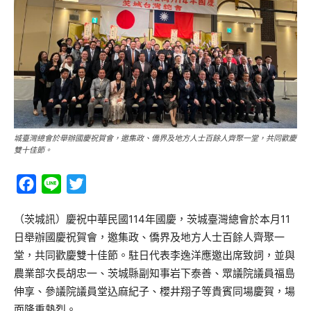
城臺灣總會於舉辦國慶祝賀會，邀集政、僑界及地方人士百餘人齊聚一堂，共同歡慶
雙十佳節。
Facebook
Line
Twitter
（茨城訊）慶祝中華民國114年國慶，茨城臺灣總會於本月11
日舉辦國慶祝賀會，邀集政、僑界及地方人士百餘人齊聚一
堂，共同歡慶雙十佳節。駐日代表李逸洋應邀出席致詞，並與
農業部次長胡忠一、茨城縣副知事岩下泰善、眾議院議員福島
伸享、參議院議員堂込麻紀子、櫻井翔子等貴賓同場慶賀，場
面隆重熱烈。