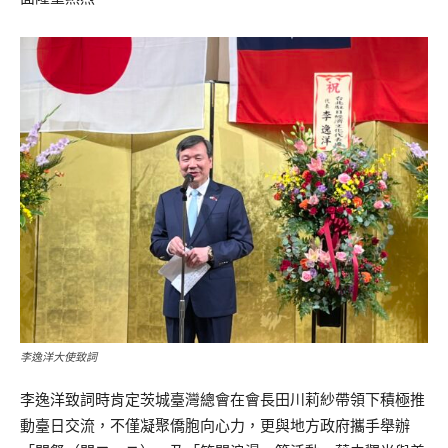
李逸洋大使致詞
李逸洋致詞時肯定茨城臺灣總會在會長田川莉紗帶領下積極推
動臺日交流，不僅凝聚僑胞向心力，更與地方政府攜手舉辦