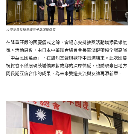
大使及會長頒發機票予幸運獲獎者
在隆重莊嚴的國慶儀式之餘，會場亦安排抽獎活動增添歡樂氣
氛。活動最後，由日本中華聯合總會會長羅鴻健帶領全場高喊
「中華民國萬歲」，在熱烈掌聲與歡呼中圓滿結束。此次國慶
祝賀會不僅展現茨城僑界對故鄉的深厚情感，也體現臺日地方
間長期互信合作的成果，為未來雙邊交流與友誼再添新章。