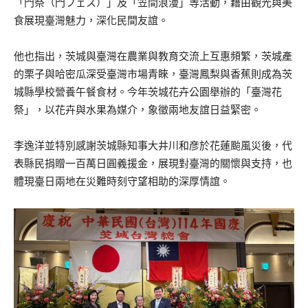
「門祭（門フェス）」及「笠間浪漫」等活動，藉由觀光與美
食展現臺灣魅力，深化民間友誼。
他也指出，茨城與臺灣在農業與教育交流上互惠頻繁，茨城產
的栗子與哈密瓜深受臺灣市場青睞，臺灣鳳梨與香蕉則成為茨
城縣學校營養午餐食材。今年茨城花卉公園舉辦的「臺灣花
祭」，以花卉與水果為媒介，象徵兩地友誼日益緊密。
李逸洋並特別感謝茨城縣知事大井川和彦於花蓮颱風災後，代
表縣民捐贈一百萬日圓義援金，展現對臺灣的關懷與支持，也
體現臺日兩地在災難時刻守望相助的深厚情誼。