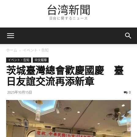
台湾新聞
日台に関するニュース
ホーム
イベント・告知
イベント・告知
中文報導
茨城臺灣總會歡慶國慶 臺
日友誼交流再添新章
2025年10月15日
0