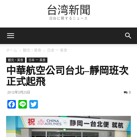
台湾新聞
日台に関するニュース
ホーム
観光・美食
日本 ー 美食
観光・美食
日本 ー 美食
中華航空公司台北–靜岡班次
正式起飛
2012年3月25日
0
Facebook
Line
Twitter