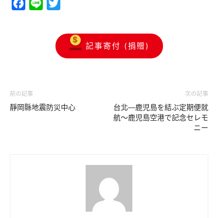
Facebook
Line
Twitter
記事寄付 (捐贈)
前の記事
次の記事
靜岡縣地震防災中心
台北―鹿児島を結ぶ定期便就
航〜鹿児島空港で記念セレモ
ニー