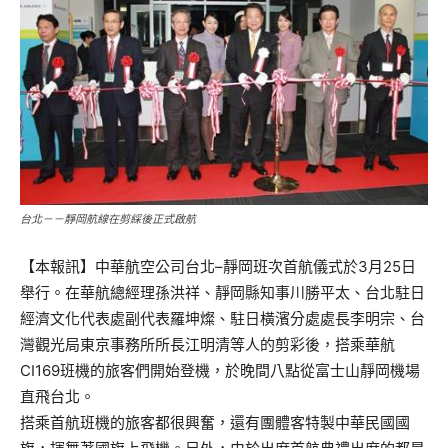
台北－－靜岡航線在剪綵後正式啟航
【本報訊】中華航空公司台北–靜岡班次首航儀式於3月25日
舉行。在華航總經理孫洪祥、靜岡縣知事川勝平太、台北駐日
經濟文化代表處副代表羅坤燦、駐日橫濱分處處長李明宗、台
灣觀光局東京事務所所長江明清等人的剪彩後，搭乘華航
CI169班機的旅客們開始登機，於晚間八點從富士山靜岡機場
直飛台北。
搭乘首航班機的旅客都很興奮，還有團體客特製中華民國國