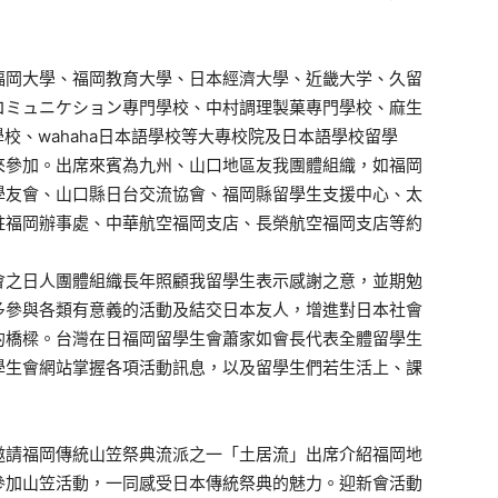
岡大學、福岡教育大學、日本經濟大學、近畿大学、久留
コミュニケション專門學校、中村調理製菓專門學校、麻生
校、wahaha日本語學校等大專校院及日本語學校留學
來參加。出席來賓為九州、山口地區友我團體組織，如福岡
學友會、山口縣日台交流協會、福岡縣留學生支援中心、太
駐福岡辦事處、中華航空福岡支店、長榮航空福岡支店等約
之日人團體組織長年照顧我留學生表示感謝之意，並期勉
多參與各類有意義的活動及結交日本友人，增進對日本社會
的橋樑。台灣在日福岡留學生會蕭家如會長代表全體留學生
學生會網站掌握各項活動訊息，以及留學生們若生活上、課
請福岡傳統山笠祭典流派之一「土居流」出席介紹福岡地
參加山笠活動，一同感受日本傳統祭典的魅力。迎新會活動