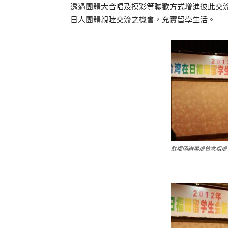
透過團體大合唱及摸彩等聯歡方式增進彼此交
日人團體親睦交流之機會，充實留學生活。
駐福岡辦事處曾念祖處