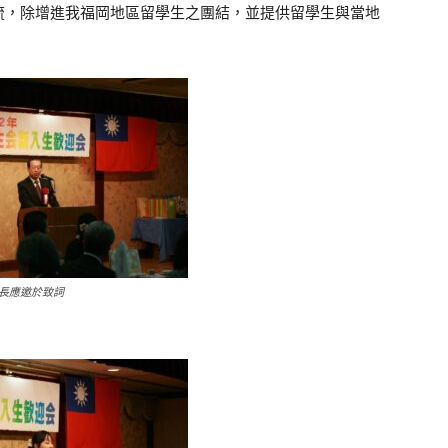
流，除增進我福岡地區留學生之團結，並提供留學生與當地
長應邀於致詞