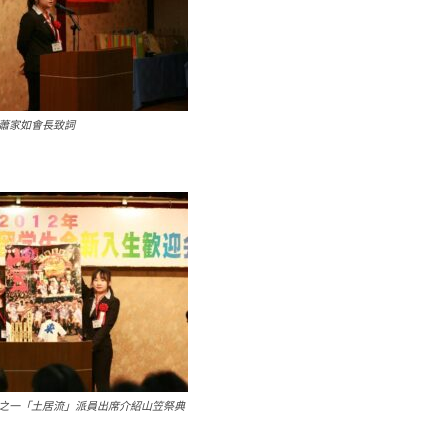
蕭家如會長致詞
之一「土居流」派員出席介紹山笠祭典