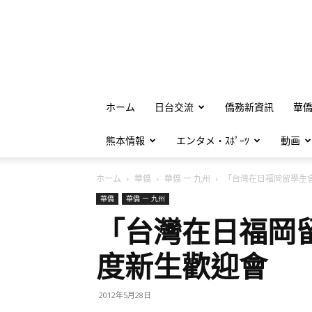
ホーム
日台交流
僑務新資訊
華
熊本情報
エンタメ・ｽﾎﾟｰﾂ
動画
ホーム
華僑
華僑 ー 九州
「台灣在日福岡留學生會」
華僑
華僑 ー 九州
「台灣在日福岡
度新生歡迎會
2012年5月28日