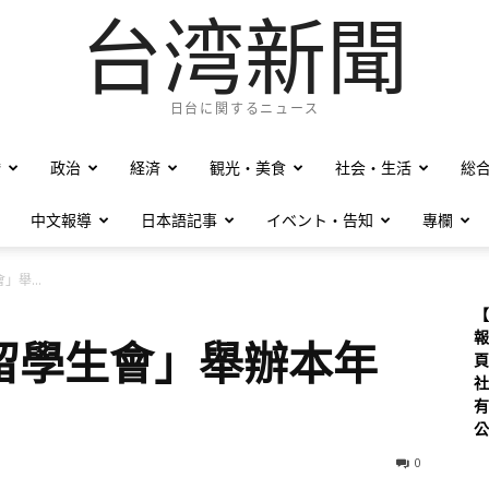
台湾新聞
日台に関するニュース
僑
政治
経済
観光・美食
社会・生活
総
中文報導
日本語記事
イベント・告知
專欄
舉...
【
報
留學生會」舉辦本年
頁
社
有
公
0