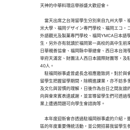
天神的中華料理店舉辦盛大歡迎會。
當天出席之台灣留學生分別來自九州大學、福
米大學、福岡デザイン專門學校、福岡エコ・
外語觀光及製菓專門學校、福岡YMCA日本語學
生，另外亦有就讀於福岡第一高校的高中生前
日華親善協會、福岡縣中華總會、西日本台灣
宰府天滿宮、財團法人西日本國際財團等，及
40人。
駐福岡辦事處曾處長念祖應邀致詞，對於與會
留學生把握留學期間，除精進課業，亦不妨多
及文化與習慣的理解，日後作為台日之間友誼
向與會來賓表達感謝，並宣導留學生們可透過
業上遭遇問題可向學生會諮詢等。
本年度迎新會亦透過駐福岡辦事處的介紹，邀
區的年度重要傳統活動，並公開招募我留學生