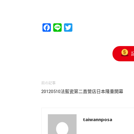
Facebook
Line
Twitter
前の記事
20120510法藍瓷第二直營店日本隆重開幕
taiwannposa