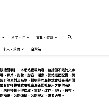
合
科学・IT
文化・教育
求人・求職
台灣祭
版權聲明】：本網站登載內容，包括但不限於文字
導、照片、影像、影音、檔案、網站版面配置、網
設計等素材及商標、聲明等均屬株式會社臺灣新聞
或其他授權株式會社臺灣新聞社使用之提供者所
，未經授權不得擷取、重製、改作、發行、散布、
開播送、公開傳輸、公開展示，違者必究。