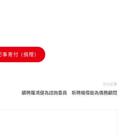
記事寄付 (捐贈)
次の記事
續聘羅鴻健為諮詢委員 新聘楊偉勛為僑務顧問