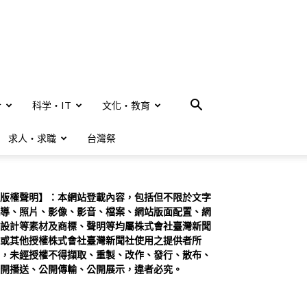
合
科学・IT
文化・教育
求人・求職
台灣祭
版權聲明】：本網站登載內容，包括但不限於文字
導、照片、影像、影音、檔案、網站版面配置、網
設計等素材及商標、聲明等均屬株式會社臺灣新聞
或其他授權株式會社臺灣新聞社使用之提供者所
，未經授權不得擷取、重製、改作、發行、散布、
開播送、公開傳輸、公開展示，違者必究。