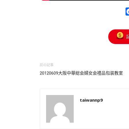
前の記事
20120609大阪中華総会婦女会禮品包装教室
taiwannp9