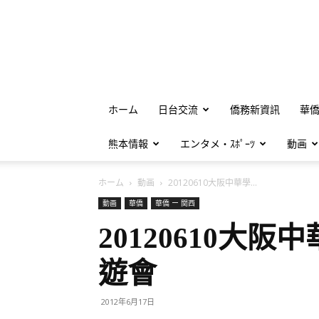
ホーム
日台交流
僑務新資訊
華
熊本情報
エンタメ・ｽﾎﾟｰﾂ
動画
ホーム
動画
20120610大阪中華學...
動画
華僑
華僑 ー 関西
20120610大
遊會
2012年6月17日