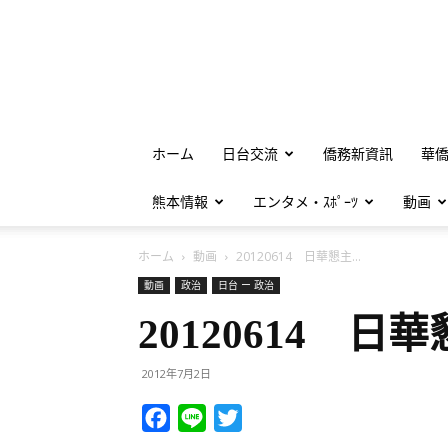
ホーム
日台交流
僑務新資訊
華
熊本情報
エンタメ・ｽﾎﾟｰﾂ
動画
ホーム
動画
20120614 日華懇主...
動画
政治
日台 ー 政治
20120614 
2012年7月2日
Facebook
Line
Twitter