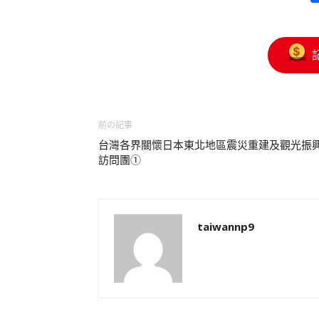
前の記事
台灣各界關懷日本東北地區震災重建及觀光振
訪問團①
taiwannp9