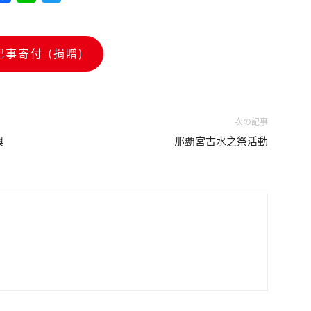
記事寄付 (捐贈)
次の記事
興
那覇宮古水之祭活動