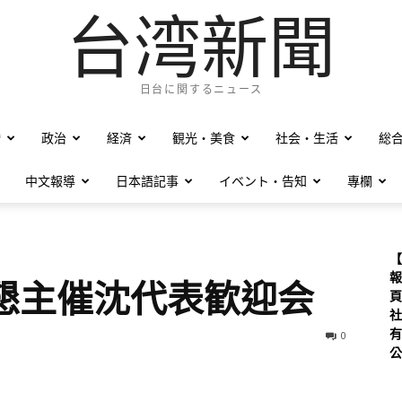
台湾新聞
日台に関するニュース
僑
政治
経済
観光・美食
社会・生活
総
中文報導
日本語記事
イベント・告知
專欄
【
報
日華懇主催沈代表歓迎会
頁
社
有
0
公