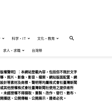
合
科学・IT
文化・教育
求人・求職
台灣祭
版權聲明】：本網站登載內容，包括但不限於文字
導、照片、影像、影音、檔案、網站版面配置、網
設計等素材及商標、聲明等均屬株式會社臺灣新聞
或其他授權株式會社臺灣新聞社使用之提供者所
，未經授權不得擷取、重製、改作、發行、散布、
開播送、公開傳輸、公開展示，違者必究。