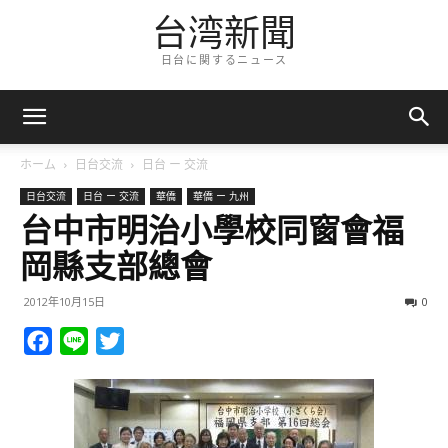
台湾新聞
日台に関するニュース
ホーム
日台交流
日台 ー 交流
日台交流
日台 ー 交流
華僑
華僑 ー 九州
台中市明治小學校同窗會福
岡縣支部總會
2012年10月15日
0
Facebook
Line
Twitter