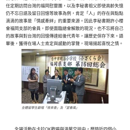
任定期訪問台灣的福岡慰靈團，以及李秘書祖父即使高齡失憶
仍不忘日語及留日回憶等故事為例，肯定「人」的存在與點點
滴滴的故事是「情感牽絆」的重要來源。因此李秘書期許小櫻
會福岡支部的會員，即使面臨總會解散的現況，也不忘將自己
的故事與對台灣的回憶傳達給後代青年，讓歷史保存下來。語
畢後，獲得在場人士肯定與感動的掌聲，現場揚起喜悅之情。
全體留學生獻唱「夜來香」及「望春風」
全場活動在卡拉OK歡唱與溫馨交談中，歷時近四個小