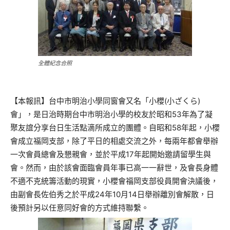
全體紀念合照
【本報訊】台中市明治小學同窗會又名「小櫻(小ざくら)
會」，是日治時期台中市明治小學的校友於昭和53年為了凝
聚友誼分享台日生活點滴所成立的團體。自昭和58年起，小櫻
會成立福岡支部，除了平日的相處交流之外，每兩年都會舉辦
一次會員總會及懇親會，並於平成17年起開始邀請留學生與
會。然而，由於該會面臨會員年事已高一一辭世，及會長身體
不適不克統籌活動的現實，小櫻會福岡支部役員開會決議後，
由副會長佐伯秀之於平成24年10月14日舉辦離別會解散，日
後預計另以任意同好會的方式維持聯繫。