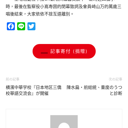
時，最後在監察役小嶌寿圀的閉幕致詞及會員崎山万的萬歲三
唱後結束，大家依依不捨互道離別。
Facebook
Line
Twitter
記事寄付 (捐贈)
前の記事
次の記事
横濱中華学校『日本地区三僑
陳水扁・前総統、重度のうつ
校華語交流会』が開催
と診断