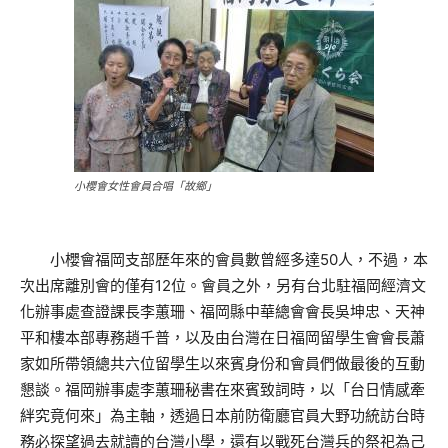
小櫻會女性會員合唱「故鄉」
小櫻會福岡支部歷年來的會員數曾經多達50人，不過，本
次出席離別會的僅有12位。會員之外，另有台北駐福岡經濟文
化辦事處查證課長李蕙珊、福岡縣中華總會會長吳坤忠、天神
平和樓本部專務趙千普，以及由台灣在日福岡留學生會會長蕭
家如所帶領總共六位留學生以來賓身份和會員們做最後的互動
懇談。福岡辦事處李蕙珊秘書在來賓致詞時，以「台日情感牽
絆究竟何來」為主軸，透過日本前防衛廳官員大野功統訪台時
務必探望過去就讀的台灣小學，還有以戰死台灣兵的祭祀為己