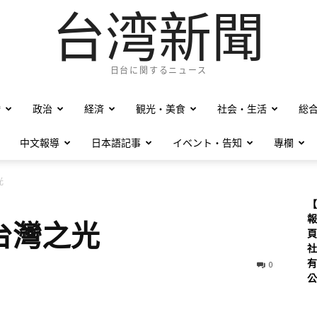
台湾新聞
日台に関するニュース
僑
政治
経済
観光・美食
社会・生活
総
中文報導
日本語記事
イベント・告知
專欄
光
【
報
台灣之光
頁
社
有
0
公