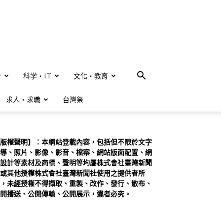
合
科学・IT
文化・教育
求人・求職
台灣祭
版權聲明】：本網站登載內容，包括但不限於文字
導、照片、影像、影音、檔案、網站版面配置、網
設計等素材及商標、聲明等均屬株式會社臺灣新聞
或其他授權株式會社臺灣新聞社使用之提供者所
，未經授權不得擷取、重製、改作、發行、散布、
開播送、公開傳輸、公開展示，違者必究。