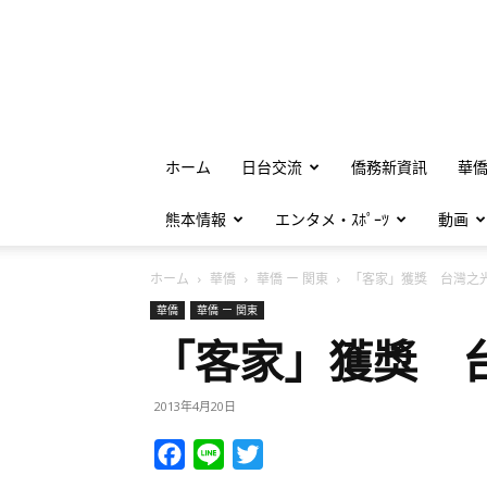
ホーム
日台交流
僑務新資訊
華
熊本情報
エンタメ・ｽﾎﾟｰﾂ
動画
ホーム
華僑
華僑 ー 関東
「客家」獲獎 台灣之
華僑
華僑 ー 関東
「客家」獲獎 
2013年4月20日
Facebook
Line
Twitter