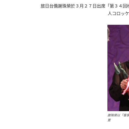
旅日台僑謝珠榮於３月２７日出席「第３４回
人コロッ
謝珠榮以「客
賞