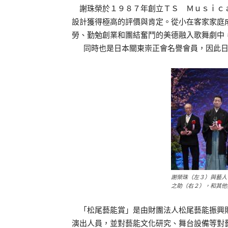
謝珠榮於１９８７年創立ＴＳ Ｍｕｓｉｃａ
設計獲得極高的評價與肯定。從小在客家家庭
勞、勤勉創業和團結奮鬥的美德融入歌舞劇中
同時也是日本關東崇正會名譽會員，因此
謝榮珠（左３）與藝人
之助（右２），和其他
「松尾藝能賞」是由財團法人松尾藝能振興財
演出人員，並對藝能文化研究、舞台設備等對