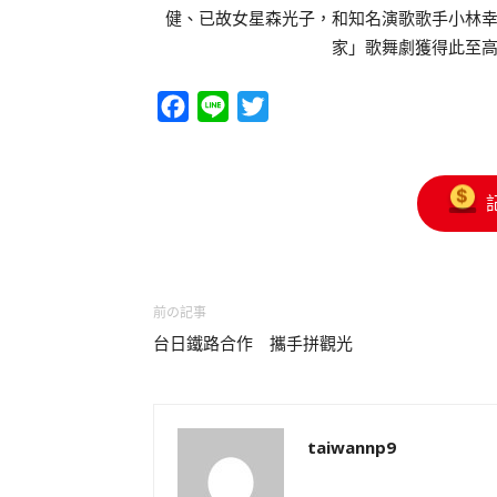
健、已故女星森光子，和知名演歌歌手小林
家」歌舞劇獲得此至
Facebook
Line
Twitter
前の記事
台日鐵路合作 攜手拼觀光
taiwannp9