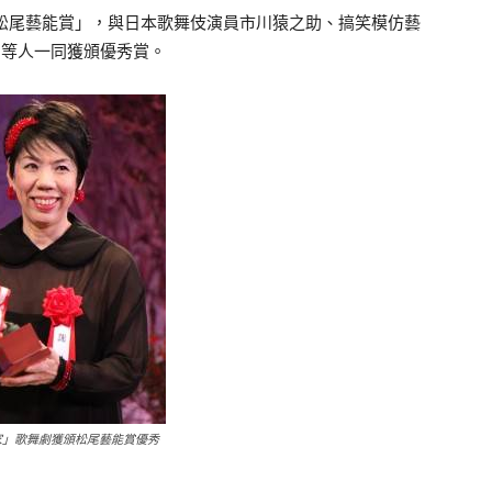
松尾藝能賞」，與日本歌舞伎演員市川猿之助、搞笑模仿藝
ケ等人一同獲頒優秀賞。
家」歌舞劇獲頒松尾藝能賞優秀