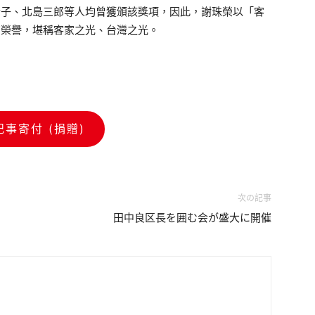
幸子、北島三郎等人均曾獲頒該獎項，因此，謝珠榮以「客
高榮譽，堪稱客家之光、台灣之光。
記事寄付 (捐贈)
次の記事
田中良区長を囲む会が盛大に開催