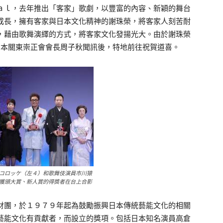
ｌ，去年推出「客家」歌劇，以豐富的內容、新穎的舞台
成長，擁有客家與日本文化精神的謝珠榮，將客家人刻苦耐
，藉由歌舞演繹的方式，將客家文化發揚光大。由於謝珠榮
日本關東崇正會會長周子秋聞訊後，特地前往祝賀道喜。
コロッケ（左４）和歌舞伎演員市川猿
獲頒大賞、新人賞的得獎者在台上合影
團，於１９７９年起為鼓勵振興日本傳統藝能文化的相關
藝能文化有貢獻者，而設立的獎項。包括日本知名演員高倉