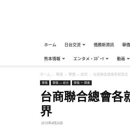
ホーム
日台交流
僑務新資訊
華
熊本情報
エンタメ・ｽﾎﾟｰﾂ
動画
ホーム
華僑
華僑 — 総合
台商聯合總會各就各位 準
華僑
華僑 — 総合
華僑 ー 関東
台商聯合總會各
界
2013年4月26日