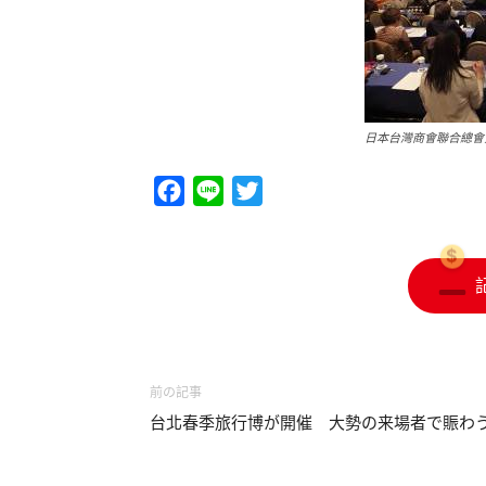
日本台灣商會聯合總會
Facebook
Line
Twitter
前の記事
台北春季旅行博が開催 大勢の来場者で賑わ