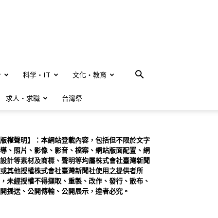
合
科学・IT
文化・教育
求人・求職
台灣祭
版權聲明】：本網站登載內容，包括但不限於文字
導、照片、影像、影音、檔案、網站版面配置、網
設計等素材及商標、聲明等均屬株式會社臺灣新聞
或其他授權株式會社臺灣新聞社使用之提供者所
，未經授權不得擷取、重製、改作、發行、散布、
開播送、公開傳輸、公開展示，違者必究。