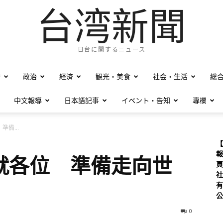
台湾新聞
日台に関するニュース
僑
政治
経済
観光・美食
社会・生活
総
中文報導
日本語記事
イベント・告知
專欄
備...
【
報
就各位 準備走向世
頁
社
有
公
0