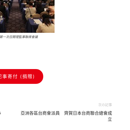
第一次召開理監事聯席會議
記事寄付 (捐贈)
次の記事
う
亞洲各區台商會派員 齊賀日本台商聯合總會成
立