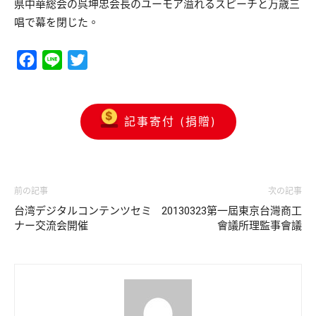
県中華総会の呉坤忠会長のユーモア溢れるスピーチと万歳三
唱で幕を閉じた。
Facebook
Line
Twitter
記事寄付 (捐贈)
前の記事
次の記事
台湾デジタルコンテンツセミ
20130323第一屆東京台灣商工
ナー交流会開催
會議所理監事會議