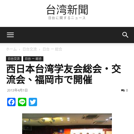
台湾新聞
日台に関するニュース
ホーム
日台交流
日台 ー 総合
日台交流
日台 ー 総合
西日本台湾学友会総会・交
流会、福岡市で開催
2013年4月1日
0
Facebook
Line
Twitter