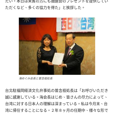
たい。本日は来賓の方にも抽選会のプレゼントを提供してい
ただくなど、多くの協力を得た」と挨拶した。
海めぐみ会長と曽念祖処長
台北駐福岡経済文化弁事処の曽念祖処長は「お呼びいただき
誠に感謝している。海会長はじめ、皆さんの尽力によって、
台湾に対する日本人の理解は深まっている。私は今月末、台
湾に帰任することになる。２年８ヶ月の任期中、様々な形で