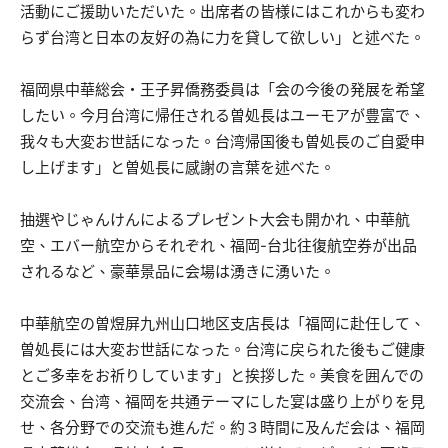
活動にご援助いただいた。出席者の皆様にはこれからも変わ
らず台湾と日本の友好の為に力を貸して欲しい」と述べた。
福岡県中華総会・王子昇僑務委員は「会の今後の発展を希望
したい。今月台湾に帰任される曽処長はユーモアが豊富で、
我々も大変お世話になった。台湾帰国後も曽処長のご自愛申
し上げます」と曽処長に感謝の言葉を述べた。
抽選やじゃんけんによるプレゼント大会も開かれ、中華航
空、エバー航空からそれぞれ、福岡-台北往復航空券が出品
されるなど、豪華景品に会場は湧きに湧いた。
中華航空の曽煜屏九州山口地区支店長は「福岡に赴任して、
曽処長には大変お世話になった。台湾に戻られた後もご健康
とご多幸をお祈りしています」と挨拶した。美食を囲んでの
交流会、台湾、福岡を共通テーマにした宴は盛り上がりを見
せ、各分野での交流も進んだ。約３時間に及んだ会は、福岡